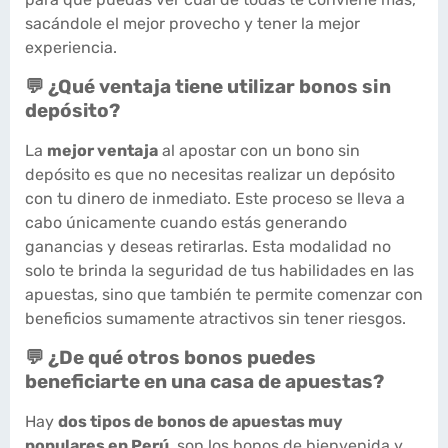
sacándole el mejor provecho y tener la mejor
experiencia.
💬 ¿Qué ventaja tiene utilizar bonos sin
depósito?
La
mejor ventaja
al apostar con un bono sin
depósito es que no necesitas realizar un depósito
con tu dinero de inmediato. Este proceso se lleva a
cabo únicamente cuando estás generando
ganancias y deseas retirarlas. Esta modalidad no
solo te brinda la seguridad de tus habilidades en las
apuestas, sino que también te permite comenzar con
beneficios sumamente atractivos sin tener riesgos.
💬 ¿De qué otros bonos puedes
beneficiarte en una casa de apuestas?
Hay
dos tipos de bonos de apuestas muy
populares en Perú
, son los bonos de bienvenida y