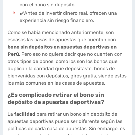
con el bono sin depósito.
✔️Antes de invertir dinero real, ofrecen una
experiencia sin riesgo financiero.
Como se había mencionado anteriormente, son
escasos las casas de apuestas que cuentan con
bono sin depósitos en apuestas deportivas en
Perú
. Pero eso no quiere decir que no cuenten con
otros tipos de bonos, como los son los bonos que
duplican la cantidad que depositaste, bonos de
bienvenidas con depósitos, giros gratis, siendo estos
los más comunes en las casas de apuestas.
¿Es complicado retirar el bono sin
depósito de apuestas deportivas?
La
facilidad
para retirar un bono sin depósito de
apuestas deportivas puede ser diferente según las
políticas de cada casa de apuestas. Sin embargo, es