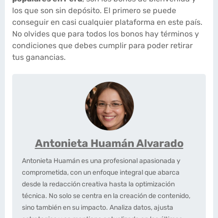
los que son sin depósito. El primero se puede
conseguir en casi cualquier plataforma en este país.
No olvides que para todos los bonos hay términos y
condiciones que debes cumplir para poder retirar
tus ganancias.
Antonieta Huamán Alvarado
Antonieta Huamán es una profesional apasionada y
comprometida, con un enfoque integral que abarca
desde la redacción creativa hasta la optimización
técnica. No solo se centra en la creación de contenido,
sino también en su impacto. Analiza datos, ajusta