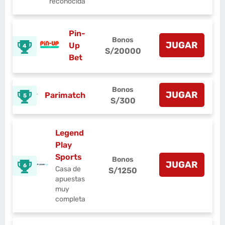
reconocida
Pin-
Bonos
JUGAR
Up
4
S/20000
Bet
Bonos
JUGAR
Parimatch
5
S/300
Legend
Play
Sports
Bonos
JUGAR
6
Casa de
S/1250
apuestas
muy
completa