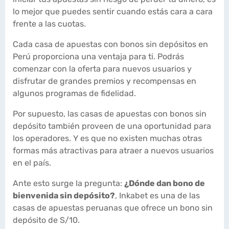
lo mejor que puedes sentir cuando estás cara a cara
frente a las cuotas.
Cada casa de apuestas con bonos sin depósitos en
Perú proporciona una ventaja para ti. Podrás
comenzar con la oferta para nuevos usuarios y
disfrutar de grandes premios y recompensas en
algunos programas de fidelidad.
Por supuesto, las casas de apuestas con bonos sin
depósito también proveen de una oportunidad para
los operadores. Y es que no existen muchas otras
formas más atractivas para atraer a nuevos usuarios
en el país.
Ante esto surge la pregunta:
¿Dónde dan bono de
bienvenida sin depósito?
, Inkabet es una de las
casas de apuestas peruanas que ofrece un bono sin
depósito de S/10.