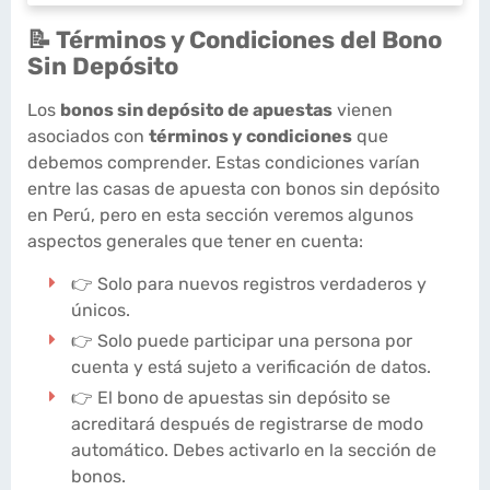
📝 Términos y Condiciones del Bono
Sin Depósito
Los
bonos sin depósito de apuestas
vienen
asociados con
términos y condiciones
que
debemos comprender. Estas condiciones varían
entre las casas de apuesta con bonos sin depósito
en Perú, pero en esta sección veremos algunos
aspectos generales que tener en cuenta:
👉 Solo para nuevos registros verdaderos y
únicos.
👉 Solo puede participar una persona por
cuenta y está sujeto a verificación de datos.
👉 El bono de apuestas sin depósito se
acreditará después de registrarse de modo
automático. Debes activarlo en la sección de
bonos.