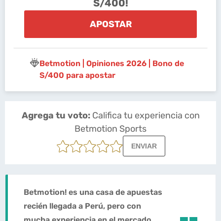
S/400!
APOSTAR
Betmotion | Opiniones 2026 | Bono de
S/400 para apostar
Agrega tu voto:
Califica tu experiencia con
Betmotion Sports
ENVIAR
Betmotion! es una casa de apuestas
recién llegada a Perú, pero con
mucha experiencia en el mercado.