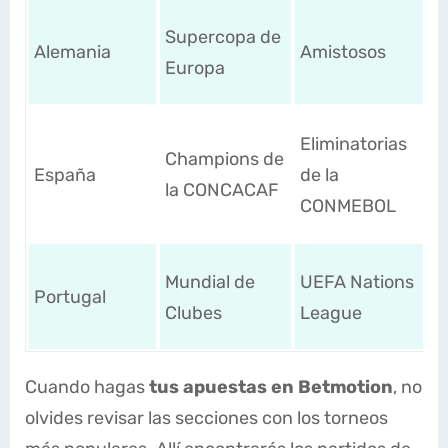
Supercopa de
Alemania
Amistosos
Europa
Eliminatorias
Champions de
España
de la
la CONCACAF
CONMEBOL
Mundial de
UEFA Nations
Portugal
Clubes
League
Cuando hagas
tus apuestas en Betmotion
, no
olvides revisar las secciones con los torneos