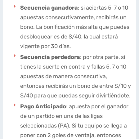
Secuencia ganadora
: si aciertas 5, 7 o 10
apuestas consecutivamente, recibirás un
bono. La bonificación más alta que puedes
desbloquear es de S/40, la cual estará
vigente por 30 días.
Secuencia perdedora
: por otra parte, si
tienes la suerte en contra y fallas 5, 7 o 10
apuestas de manera consecutiva,
entonces recibirás un bono de entre S/10 y
S/40 para que puedas seguir divirtiéndote.
Pago Anticipado
: apuesta por el ganador
de un partido en una de las ligas
seleccionadas (PA). Si tu equipo se llega a
poner con 2 goles de ventaja, entonces