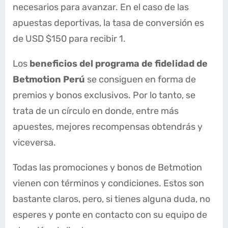
necesarios para avanzar. En el caso de las
apuestas deportivas, la tasa de conversión es
de USD $150 para recibir 1.
Los
beneficios del programa de fidelidad de
Betmotion Perú
se consiguen en forma de
premios y bonos exclusivos. Por lo tanto, se
trata de un círculo en donde, entre más
apuestes, mejores recompensas obtendrás y
viceversa.
Todas las promociones y bonos de Betmotion
vienen con términos y condiciones. Estos son
bastante claros, pero, si tienes alguna duda, no
esperes y ponte en contacto con su equipo de