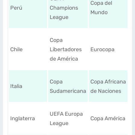
Copa del
Perú
Champions
Mundo
League
Copa
Chile
Libertadores
Eurocopa
de América
Copa
Copa Africana
Italia
Sudamericana
de Naciones
UEFA Europa
Inglaterra
Copa América
League