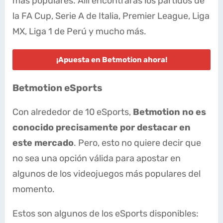
más populares. Allí encontrarás los partidos de
la FA Cup, Serie A de Italia, Premier League, Liga
MX, Liga 1 de Perú y mucho más.
¡Apuesta en Betmotion ahora!
Betmotion eSports
Con alrededor de 10 eSports,
Betmotion no es
conocido precisamente por destacar en
este mercado
. Pero, esto no quiere decir que
no sea una opción válida para apostar en
algunos de los videojuegos más populares del
momento.
Estos son algunos de los eSports disponibles: