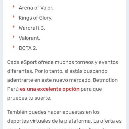
Arena of Valor.
Kings of Glory.
Warcraft 3.
Valorant.
DOTA 2.
Cada eSport ofrece muchos torneos y eventos
diferentes. Por lo tanto, si estás buscando
adentrarte en este nuevo mercado, Betmotion
Perú
es una excelente opción
para que
pruebes tu suerte.
También puedes hacer apuestas en los
deportes virtuales de la plataforma. La oferta es