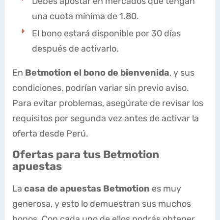
Debes apostar en mercados que tengan
una cuota mínima de 1.80.
El bono estará disponible por 30 días
después de activarlo.
En
Betmotion el bono de bienvenida
, y sus
condiciones, podrían variar sin previo aviso.
Para evitar problemas, asegúrate de revisar los
requisitos por segunda vez antes de activar la
oferta desde Perú.
Ofertas para tus Betmotion
apuestas
La
casa de apuestas Betmotion
es muy
generosa, y esto lo demuestran sus muchos
bonos. Con cada uno de ellos podrás obtener