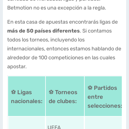
Betmotion no es una excepción a la regla.
En esta casa de apuestas encontrarás ligas de
más de 50 países diferentes
. Si contamos
todos los torneos, incluyendo los
internacionales, entonces estamos hablando de
alrededor de 100 competiciones en las cuales
apostar.
⚽ Partidos
⚽ Ligas
⚽ Torneos
entre
nacionales:
de clubes:
selecciones:
UEFA