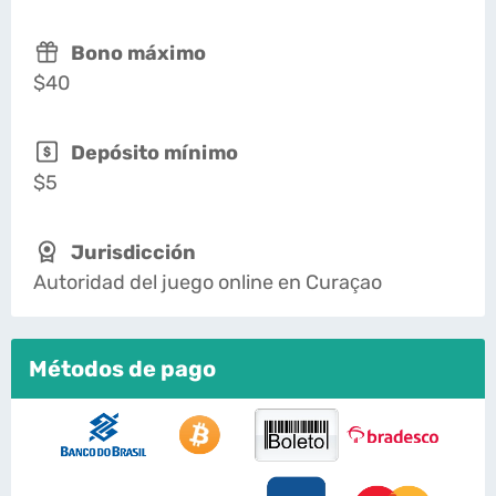
Bono máximo
$40
Depósito mínimo
$5
Jurisdicción
Autoridad del juego online en Curaçao
Métodos de pago