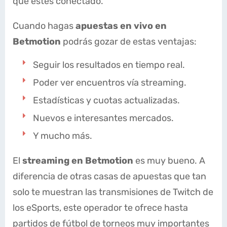
que estés conectado.
Cuando hagas
apuestas en vivo en
Betmotion
podrás gozar de estas ventajas:
Seguir los resultados en tiempo real.
Poder ver encuentros vía streaming.
Estadísticas y cuotas actualizadas.
Nuevos e interesantes mercados.
Y mucho más.
El
streaming en Betmotion
es muy bueno. A
diferencia de otras casas de apuestas que tan
solo te muestran las transmisiones de Twitch de
los eSports, este operador te ofrece hasta
partidos de fútbol de torneos muy importantes