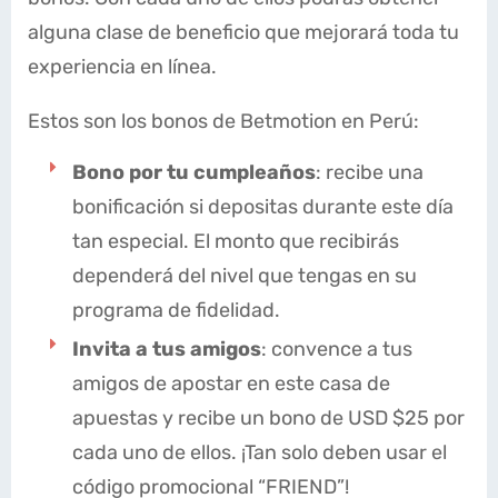
alguna clase de beneficio que mejorará toda tu
experiencia en línea.
Estos son los bonos de Betmotion en Perú:
Bono por tu cumpleaños
: recibe una
bonificación si depositas durante este día
tan especial. El monto que recibirás
dependerá del nivel que tengas en su
programa de fidelidad.
Invita a tus amigos
: convence a tus
amigos de apostar en este casa de
apuestas y recibe un bono de USD $25 por
cada uno de ellos. ¡Tan solo deben usar el
código promocional “FRIEND”!