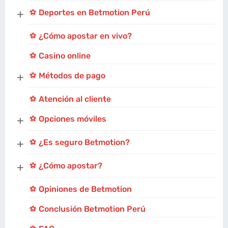
+
⚽ Deportes en Betmotion Perú
⚽ ¿Cómo apostar en vivo?
⚽ Casino online
+
⚽ Métodos de pago
⚽ Atención al cliente
+
⚽ Opciones móviles
+
⚽ ¿Es seguro Betmotion?
+
⚽ ¿Cómo apostar?
⚽ Opiniones de Betmotion
⚽ Conclusión Betmotion Perú