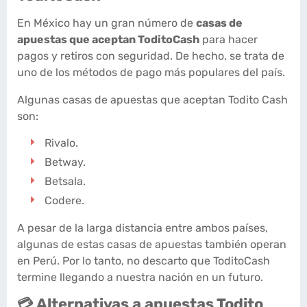
En México hay un gran número de
casas de
apuestas que aceptan ToditoCash
para hacer
pagos y retiros con seguridad. De hecho, se trata de
uno de los métodos de pago más populares del país.
Algunas casas de apuestas que aceptan Todito Cash
son:
Rivalo.
Betway.
Betsala.
Codere.
A pesar de la larga distancia entre ambos países,
algunas de estas casas de apuestas también operan
en Perú. Por lo tanto, no descarto que ToditoCash
termine llegando a nuestra nación en un futuro.
💳 Alternativas a apuestas Todito