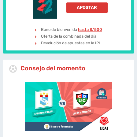
APOSTAR
Bono de bienvenida
hasta S/500
Oferta de la combinada del día
Devolución de apuestas en la IPL
Consejo del momento