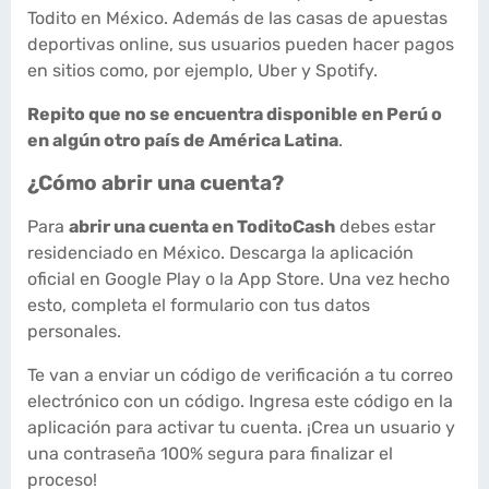
Todito en México. Además de las casas de apuestas
deportivas online, sus usuarios pueden hacer pagos
en sitios como, por ejemplo, Uber y Spotify.
Repito que no se encuentra disponible en Perú o
en algún otro país de América Latina
.
¿Cómo abrir una cuenta?
Para
abrir una cuenta en ToditoCash
debes estar
residenciado en México. Descarga la aplicación
oficial en Google Play o la App Store. Una vez hecho
esto, completa el formulario con tus datos
personales.
Te van a enviar un código de verificación a tu correo
electrónico con un código. Ingresa este código en la
aplicación para activar tu cuenta. ¡Crea un usuario y
una contraseña 100% segura para finalizar el
proceso!