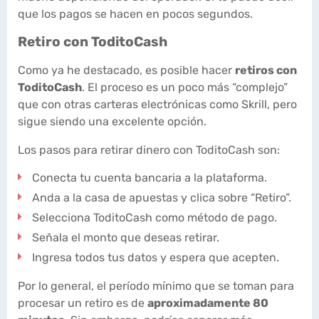
que los pagos se hacen en pocos segundos.
Retiro con ToditoCash
Como ya he destacado, es posible hacer
retiros con
ToditoCash
. El proceso es un poco más “complejo”
que con otras carteras electrónicas como Skrill, pero
sigue siendo una excelente opción.
Los pasos para retirar dinero con ToditoCash son:
Conecta tu cuenta bancaria a la plataforma.
Anda a la casa de apuestas y clica sobre “Retiro”.
Selecciona ToditoCash como método de pago.
Señala el monto que deseas retirar.
Ingresa todos tus datos y espera que acepten.
Por lo general, el período mínimo que se toman para
procesar un retiro es de
aproximadamente 80