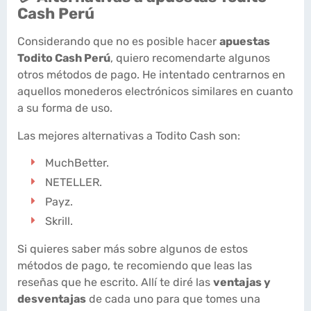
Cash Perú
Considerando que no es posible hacer
apuestas
Todito Cash Perú
, quiero recomendarte algunos
otros métodos de pago. He intentado centrarnos en
aquellos monederos electrónicos similares en cuanto
a su forma de uso.
Las mejores alternativas a Todito Cash son:
MuchBetter.
NETELLER.
Payz.
Skrill.
Si quieres saber más sobre algunos de estos
métodos de pago, te recomiendo que leas las
reseñas que he escrito. Allí te diré las
ventajas y
desventajas
de cada uno para que tomes una