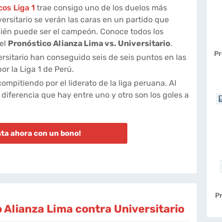
os Liga 1
trae consigo uno de los duelos más
ersitario se verán las caras en un partido que
ién puede ser el campeón. Conoce todos los
 el
Pronóstico Alianza Lima vs. Universitario
.
Pr
rsitario han conseguido seis de seis puntos en las
r la Liga 1 de Perú.
mpitiendo por el liderato de la liga peruana. Al
diferencia que hay entre uno y otro son los goles a
ta ahora con un bono!
P
 Alianza Lima contra Universitario