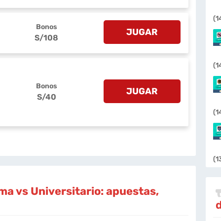
(1
Bonos
JUGAR
S/108
(1
Bonos
JUGAR
S/40
(1
(1
ma vs Universitario: apuestas,