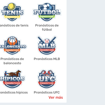
onósticos de tenis
Pronósticos de
fútbol
Pronósticos de
Pronósticos MLB
baloncesto
ronósticos hípicos
Pronósticos UFC
Ver más