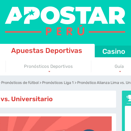
Apuestas Deportivas
Casino
Pronósticos Deportivos
Guía
Pronósticos de fútbol
Pronósticos Liga 1
Pronóstico Alianza Lima vs. Uni
vs. Universitario