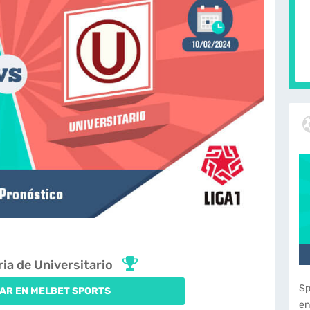
ria de Universitario
Sp
AR EN MELBET SPORTS
en