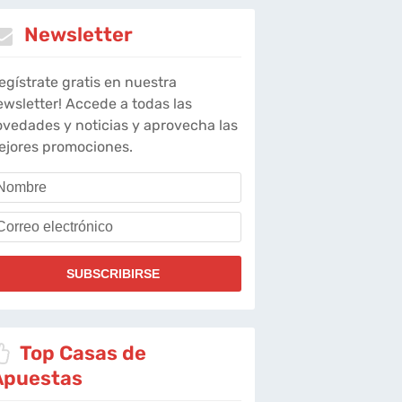
Newsletter
egístrate gratis en nuestra
wsletter! Accede a todas las
vedades y noticias y aprovecha las
jores promociones.
Top Casas de
Apuestas