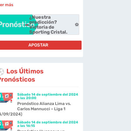
er más
¿Nuestra
predicción?
➡️
⚽
Victoria de
Sporting Cristal.
APOSTAR
Los Últimos
Pronósticos
Sábado 14 de septiembre del 2024
a las 20:00
Pronóstico Alianza Lima vs.
Carlos Mannucci – Liga 1
4/09/2024)
Sábado 14 de septiembre del 2024
a las 16:15