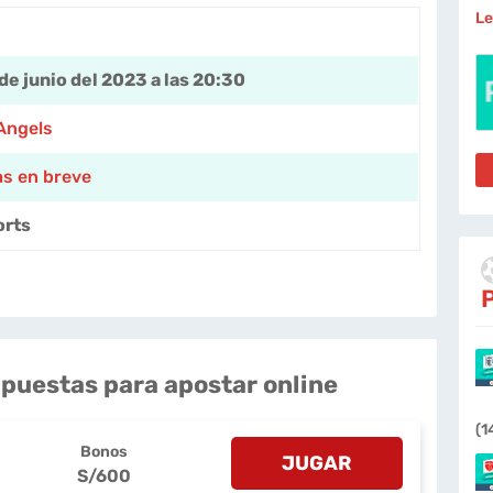
Le
de junio del 2023 a las 20:30
Angels
s en breve
orts
apuestas para apostar online
(1
Bonos
JUGAR
S/600