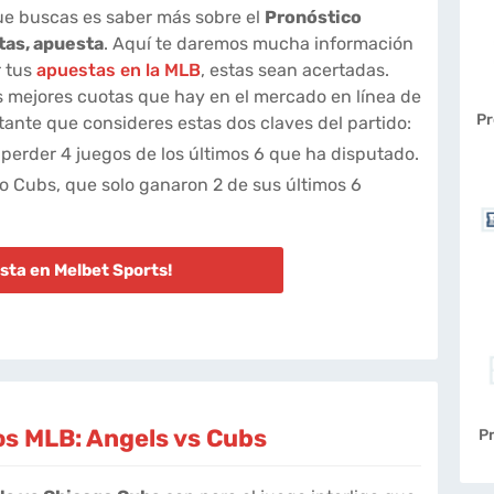
 que buscas es saber más sobre el
Pronóstico
tas, apuesta
. Aquí te daremos mucha información
 tus
apuestas en la MLB
, estas sean acertadas.
s mejores cuotas que hay en el mercado en línea de
Pr
ante que consideres estas dos claves del partido:
perder 4 juegos de los últimos 6 que ha disputado.
 Cubs, que solo ganaron 2 de sus últimos 6
sta en Melbet Sports!
os MLB: Angels vs Cubs
P