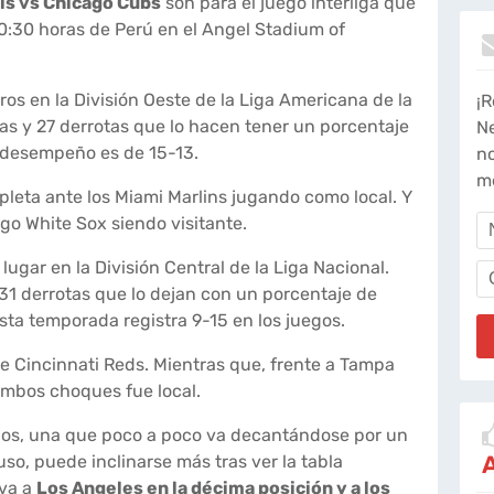
ls vs Chicago Cubs
son para el juego interliga que
20:30 horas de Perú en el Angel Stadium of
os en la División Oeste de la Liga Americana de la
¡R
ias y 27 derrotas que lo hacen tener un porcentaje
Ne
u desempeño es de 15-13.
no
me
pleta ante los Miami Marlins jugando como local. Y
go White Sox siendo visitante.
ugar en la División Central de la Liga Nacional.
31 derrotas que lo dejan con un porcentaje de
esta temporada registra 9-15 en los juegos.
e Cincinnati Reds. Mientras que, frente a Tampa
ambos choques fue local.
ipos, una que poco a poco va decantándose por un
uso, puede inclinarse más tras ver la tabla
va a
Los Angeles en la décima posición y a los