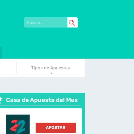
Tipos de Apuestas
Casa de Apuesta del Mes
APOSTAR