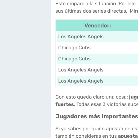
Esto empareja la situación. Por ello
sus últimas dos series directas. ¡Mir
Vencedor:
Los Angeles Angels
Chicago Cubs
Chicago Cubs
Los Angeles Angels
Los Angeles Angels
Con esto queda claro una cosa:
jug
fuertes
. Todas esas 3 victorias su
Jugadores más importante
Si ya sabes por quién apostar en es
también consideras en tus
apuesta