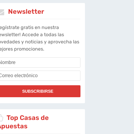
Newsletter
egístrate gratis en nuestra
wsletter! Accede a todas las
vedades y noticias y aprovecha las
jores promociones.
Top Casas de
Apuestas