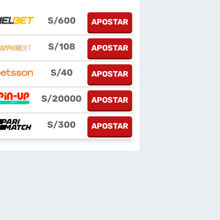
S/600
APOSTAR
S/108
APOSTAR
S/40
APOSTAR
S/20000
APOSTAR
S/300
APOSTAR