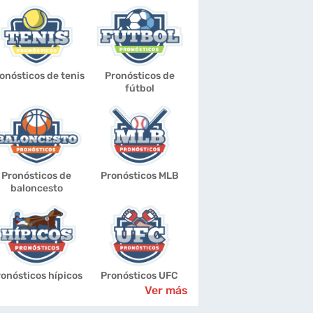
onósticos de tenis
Pronósticos de
fútbol
Pronósticos de
Pronósticos MLB
baloncesto
ronósticos hípicos
Pronósticos UFC
Ver más