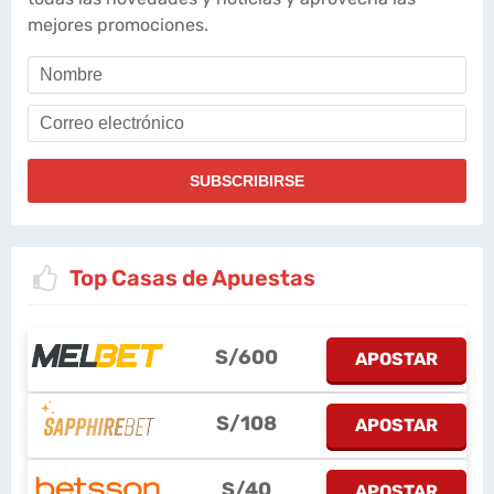
mejores promociones.
Top Casas de Apuestas
S/600
APOSTAR
S/108
APOSTAR
S/40
APOSTAR