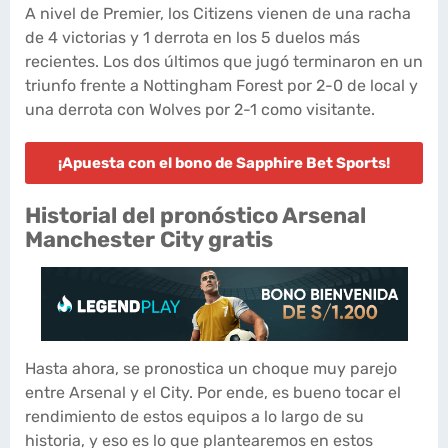
A nivel de Premier, los Citizens vienen de una racha
de 4 victorias y 1 derrota en los 5 duelos más
recientes. Los dos últimos que jugó terminaron en un
triunfo frente a Nottingham Forest por 2-0 de local y
una derrota con Wolves por 2-1 como visitante.
¡Apuesta con el bono de Sapphire Bet Sports!
Historial del pronóstico Arsenal
Manchester City gratis
Hasta ahora, se pronostica un choque muy parejo
entre Arsenal y el City. Por ende, es bueno tocar el
rendimiento de estos equipos a lo largo de su
historia, y eso es lo que plantearemos en estos