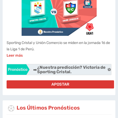
Sporting Cristal y Unión Comercio se miden en la jornada 16 de
la Liga 1 de Perú.
Leer más
¿Nuestra predicción? Victoria de
➡️
⚽
Sporting Cristal.
APOSTAR
Los Últimos Pronósticos