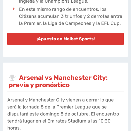
inglesa y la Champions League.
En este mismo rango de encuentros, los
Citizens acumulan 3 triunfos y 2 derrotas entre
la Premier, la Liga de Campeones y la EFL Cup.
¡Apuesta en Melbet Sports!
Arsenal vs Manchester City:
previa y pronóstico
Arsenal y Manchester City vienen a cerrar lo que
será la jornada 8 de la Premier League que se
disputará este domingo 8 de octubre. El encuentro
tendrá lugar en el Emirates Stadium a las 10:30
horas.