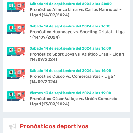
Sábado 14 de septiembre del 2024 a las 20:00
Pronóstico Alianza Lima vs. Carlos Mannucci –
Liga 1 (14/09/2024)
Sábado 14 de septiembre del 2024 a las 16:15
Pronóstico Huancayo vs. Sporting Cristal – Liga
1 (14/09/2024)
Sábado 14 de septiembre del 2024 a las 16:00
Pronóstico Sport Boys vs. Atlético Grau – Liga 1
(14/09/2024)
Sábado 14 de septiembre del 2024 a las 14:00
Pronóstico Cusco vs. Comerciantes - Liga 1
(14/09/2024)
Viernes 13 de septiembre del 2024 a las 19:00
Pronóstico César Vallejo vs. Unión Comercio -
Liga 1 (13/09/2024)
Pronósticos deportivos