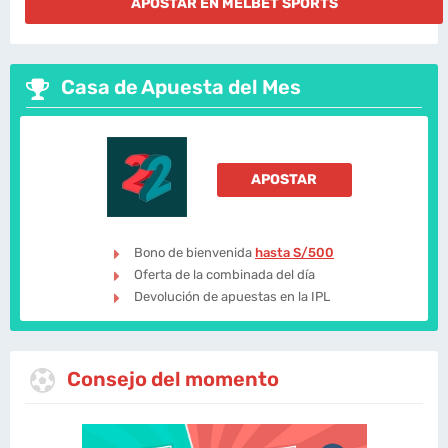
APOSTAR EN MELBET SPORTS
Casa de Apuesta del Mes
APOSTAR
Bono de bienvenida
hasta S/500
Oferta de la combinada del día
Devolución de apuestas en la IPL
Consejo del momento