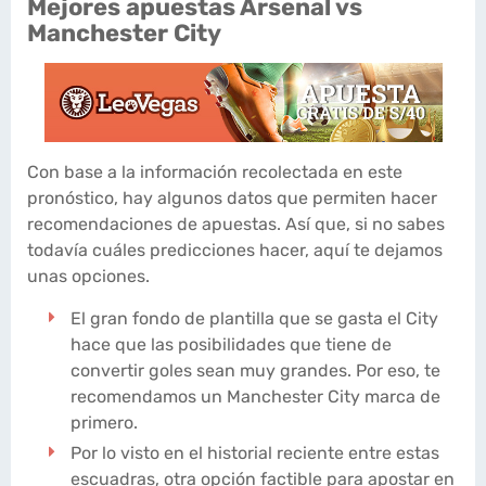
Mejores apuestas Arsenal vs
Manchester City
Con base a la información recolectada en este
pronóstico, hay algunos datos que permiten hacer
recomendaciones de apuestas. Así que, si no sabes
todavía cuáles predicciones hacer, aquí te dejamos
unas opciones.
El gran fondo de plantilla que se gasta el City
hace que las posibilidades que tiene de
convertir goles sean muy grandes. Por eso, te
recomendamos un Manchester City marca de
primero.
Por lo visto en el historial reciente entre estas
escuadras, otra opción factible para apostar en