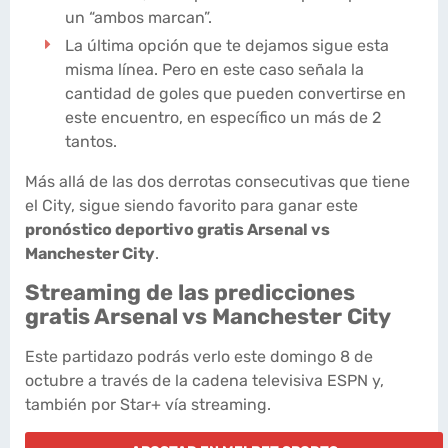
un “ambos marcan”.
La última opción que te dejamos sigue esta
misma línea. Pero en este caso señala la
cantidad de goles que pueden convertirse en
este encuentro, en específico un más de 2
tantos.
Más allá de las dos derrotas consecutivas que tiene
el City, sigue siendo favorito para ganar este
pronóstico deportivo gratis Arsenal vs
Manchester City
.
Streaming de las predicciones
gratis Arsenal vs Manchester City
Este partidazo podrás verlo este domingo 8 de
octubre a través de la cadena televisiva ESPN y,
también por Star+ vía streaming.