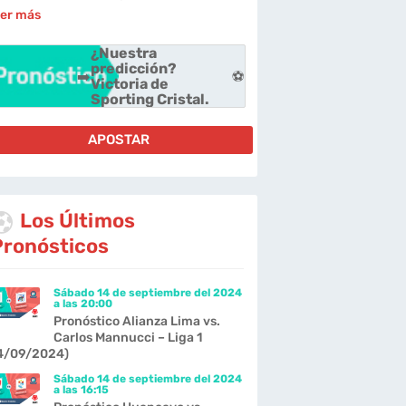
er más
¿Nuestra
predicción?
➡️
⚽
Victoria de
Sporting Cristal.
APOSTAR
Los Últimos
Pronósticos
Sábado 14 de septiembre del 2024
a las 20:00
Pronóstico Alianza Lima vs.
Carlos Mannucci – Liga 1
4/09/2024)
Sábado 14 de septiembre del 2024
a las 16:15