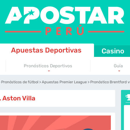
Apuestas Deportivas
Casino
Pronósticos Deportivos
Guía
Pronósticos de fútbol
Apuestas Premier League
Pronóstico Brentford vs
 Aston Villa