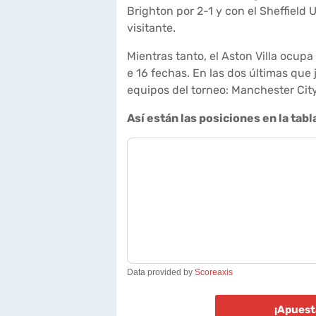
Brighton por 2-1 y con el Sheffield
visitante.
Mientras tanto, el Aston Villa ocupa 
e 16 fechas. En las dos últimas que
equipos del torneo: Manchester City
Así están las posiciones en la tab
Data provided by
Scoreaxis
¡Apuest