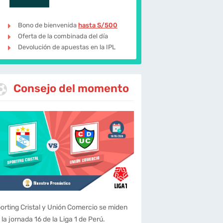
Bono de bienvenida
hasta S/500
Oferta de la combinada del día
Devolución de apuestas en la IPL
Consejo del momento
orting Cristal y Unión Comercio se miden
 la jornada 16 de la Liga 1 de Perú.