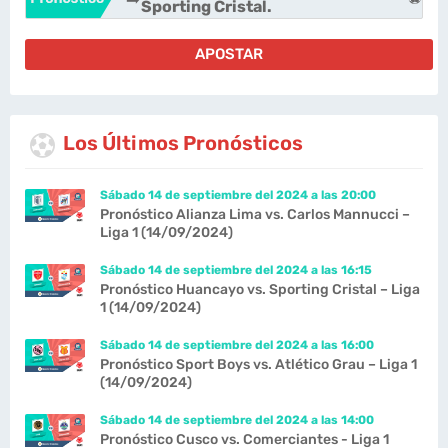
Sporting Cristal.
APOSTAR
Los Últimos Pronósticos
Sábado 14 de septiembre del 2024 a las 20:00
Pronóstico Alianza Lima vs. Carlos Mannucci –
Liga 1 (14/09/2024)
Sábado 14 de septiembre del 2024 a las 16:15
Pronóstico Huancayo vs. Sporting Cristal – Liga
1 (14/09/2024)
Sábado 14 de septiembre del 2024 a las 16:00
Pronóstico Sport Boys vs. Atlético Grau – Liga 1
(14/09/2024)
Sábado 14 de septiembre del 2024 a las 14:00
Pronóstico Cusco vs. Comerciantes - Liga 1