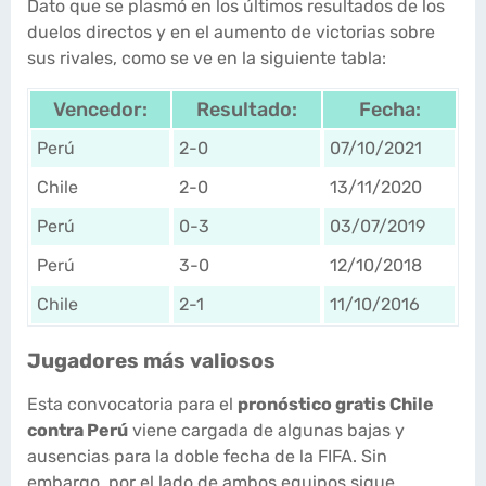
Dato que se plasmó en los últimos resultados de los
duelos directos y en el aumento de victorias sobre
sus rivales, como se ve en la siguiente tabla:
Vencedor:
Resultado:
Fecha:
Perú
2-0
07/10/2021
Chile
2-0
13/11/2020
Perú
0-3
03/07/2019
Perú
3-0
12/10/2018
Chile
2-1
11/10/2016
Jugadores más valiosos
Esta convocatoria para el
pronóstico gratis Chile
contra Perú
viene cargada de algunas bajas y
ausencias para la doble fecha de la FIFA. Sin
embargo, por el lado de ambos equipos sigue