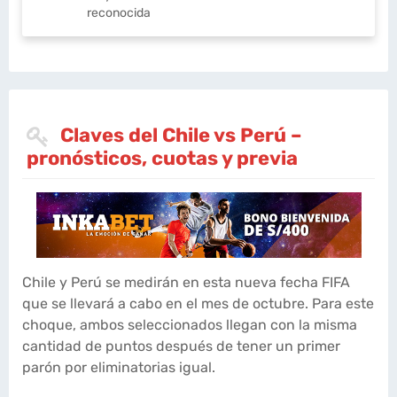
reconocida
Claves del Chile vs Perú –
pronósticos, cuotas y previa
Chile y Perú se medirán en esta nueva fecha FIFA
que se llevará a cabo en el mes de octubre. Para este
choque, ambos seleccionados llegan con la misma
cantidad de puntos después de tener un primer
parón por eliminatorias igual.