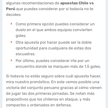
algunas recomendaciones de
apuestas Chile vs
Perú
que puedes considerar por si todavía no te
decides:
Como primera opción puedes considerar un
duelo en el que ambos equipos convierten
goles.
Otra apuesta por hacer puede ser la doble
oportunidad para cualquiera de estas dos
escuadras.
Por último, puedes considerar irte por un
encuentro donde se marquen más de 1.5 goles.
Si todavía no estás seguro sobre cuál apuesta hacer,
mira nuestro pronóstico. En este vemos posible una
victoria del conjunto peruano gracias al cómo vienen
de jugar las dos primeras jornadas. Se notan más
propositivos que los chilenos en ataque, y más
compactos y ordenados en defensa.