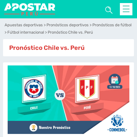
☰
Apuestas deportivas
Pronósticos deportivos
Pronósticos de fútbol
Fútbol internacional
Pronóstico Chile vs. Perú
Pronóstico Chile vs. Perú