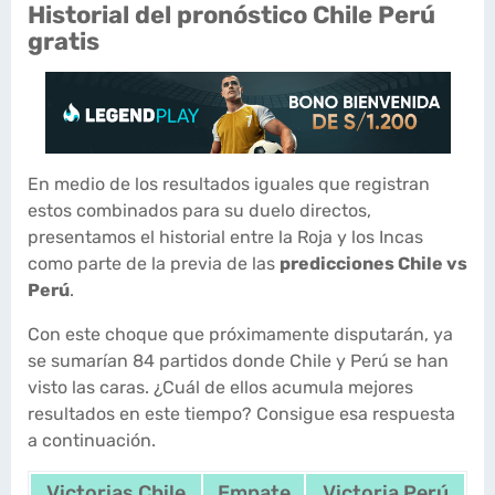
Historial del pronóstico Chile Perú
gratis
En medio de los resultados iguales que registran
estos combinados para su duelo directos,
presentamos el historial entre la Roja y los Incas
como parte de la previa de las
predicciones Chile vs
Perú
.
Con este choque que próximamente disputarán, ya
se sumarían 84 partidos donde Chile y Perú se han
visto las caras. ¿Cuál de ellos acumula mejores
resultados en este tiempo? Consigue esa respuesta
a continuación.
Victorias Chile
Empate
Victoria Perú