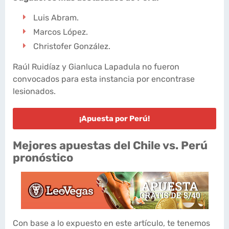
Luis Abram.
Marcos López.
Christofer González.
Raúl Ruidíaz y Gianluca Lapadula no fueron
convocados para esta instancia por encontrase
lesionados.
¡Apuesta por Perú!
Mejores apuestas del Chile vs. Perú
pronóstico
Con base a lo expuesto en este artículo, te tenemos