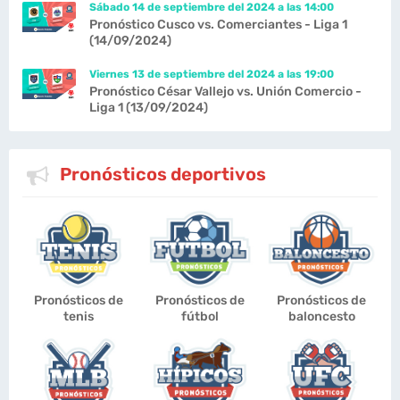
Sábado 14 de septiembre del 2024 a las 14:00
Pronóstico Cusco vs. Comerciantes - Liga 1
(14/09/2024)
Viernes 13 de septiembre del 2024 a las 19:00
Pronóstico César Vallejo vs. Unión Comercio -
Liga 1 (13/09/2024)
Pronósticos deportivos
Pronósticos de
Pronósticos de
Pronósticos de
tenis
fútbol
baloncesto