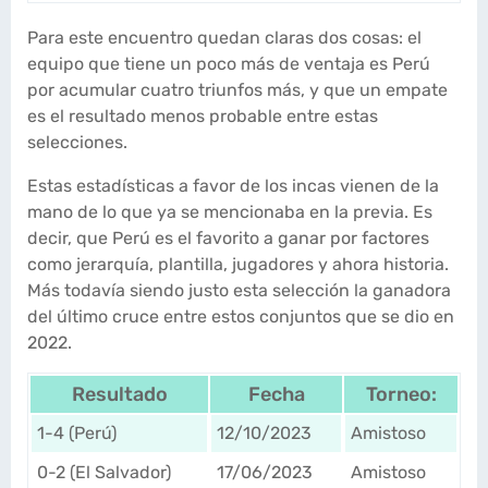
Para este encuentro quedan claras dos cosas: el
equipo que tiene un poco más de ventaja es Perú
por acumular cuatro triunfos más, y que un empate
es el resultado menos probable entre estas
selecciones.
Estas estadísticas a favor de los incas vienen de la
mano de lo que ya se mencionaba en la previa. Es
decir, que Perú es el favorito a ganar por factores
como jerarquía, plantilla, jugadores y ahora historia.
Más todavía siendo justo esta selección la ganadora
del último cruce entre estos conjuntos que se dio en
2022.
Resultado
Fecha
Torneo:
1-4 (Perú)
12/10/2023
Amistoso
0-2 (El Salvador)
17/06/2023
Amistoso