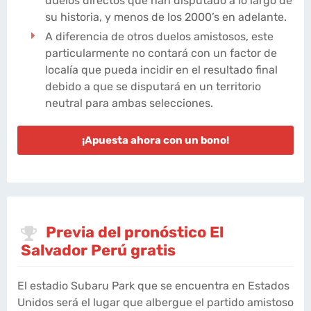
duelos directos que han disputado a lo largo de
su historia, y menos de los 2000’s en adelante.
A diferencia de otros duelos amistosos, este
particularmente no contará con un factor de
localía que pueda incidir en el resultado final
debido a que se disputará en un territorio
neutral para ambas selecciones.
¡Apuesta ahora con un bono!
Previa del pronóstico El
Salvador Perú gratis
El estadio Subaru Park que se encuentra en Estados
Unidos será el lugar que albergue el partido amistoso