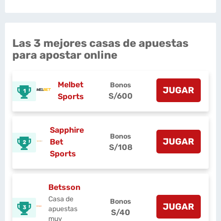
Las 3 mejores casas de apuestas
para apostar online
Melbet
Bonos
JUGAR
1
S/600
Sports
Sapphire
Bonos
JUGAR
Bet
2
S/108
Sports
Betsson
Casa de
Bonos
JUGAR
3
apuestas
S/40
muy