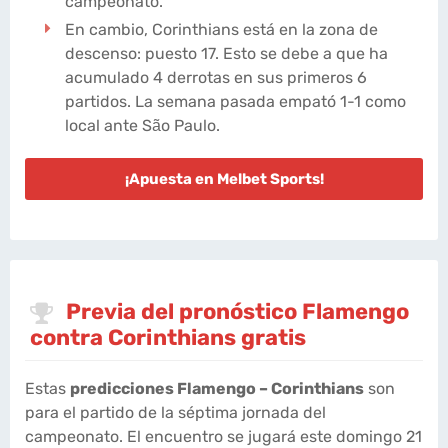
campeonato.
En cambio, Corinthians está en la zona de
descenso: puesto 17. Esto se debe a que ha
acumulado 4 derrotas en sus primeros 6
partidos. La semana pasada empató 1-1 como
local ante São Paulo.
¡Apuesta en Melbet Sports!
Previa del pronóstico Flamengo
contra Corinthians gratis
Estas
predicciones Flamengo – Corinthians
son
para el partido de la séptima jornada del
campeonato. El encuentro se jugará este domingo 21