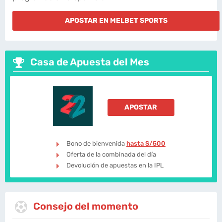
APOSTAR EN MELBET SPORTS
Casa de Apuesta del Mes
APOSTAR
Bono de bienvenida
hasta S/500
Oferta de la combinada del día
Devolución de apuestas en la IPL
Consejo del momento