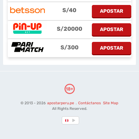
S/40
APOSTAR
S/20000
APOSTAR
S/300
APOSTAR
© 2013 - 2026
apostarperu.pe
.
Contáctanos
Site Map
All Rights Reserved.