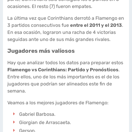
ocasiones. El resto (7) fueron empates.
La última vez que Corinthians derrotó a Flamengo en
3 partidos consecutivos fue
entre el 2011 y el 2013
.
En esa ocasión, lograron una racha de 4 victorias
seguidas ante uno de sus más grandes rivales.
Jugadores más valiosos
Hay que analizar todos los datos para preparar estos
Flamengo vs Corinthians: Partido y Pronósticos
.
Entre ellos, uno de los más importantes es el de los
jugadores que podrían ser alineados este fin de
semana.
Veamos a los mejores jugadores de Flamengo:
Gabriel Barbosa.
Giorgian de Arrascaeta.
Gerson.