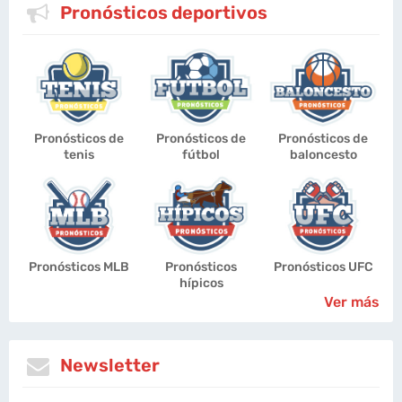
Pronósticos deportivos
Pronósticos de
Pronósticos de
Pronósticos de
tenis
fútbol
baloncesto
Pronósticos MLB
Pronósticos
Pronósticos UFC
hípicos
Ver más
Newsletter