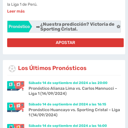
la Liga 1 de Perú.
Leer más
¿Nuestra predicción? Victoria de
➡️
⚽
Sporting Cristal.
APOSTAR
Los Últimos Pronósticos
Sábado 14 de septiembre del 2024 a las 20:00
Pronóstico Alianza Lima vs. Carlos Mannucci –
Liga 1 (14/09/2024)
Sábado 14 de septiembre del 2024 a las 16:15
Pronóstico Huancayo vs. Sporting Cristal – Liga
1 (14/09/2024)
Sábado 14 de septiembre del 2024 a las 16:00