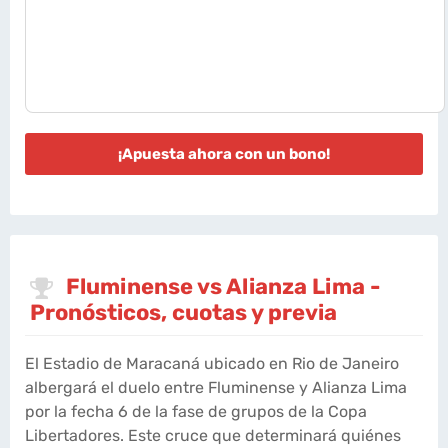
¡Apuesta ahora con un bono!
Fluminense vs Alianza Lima -
Pronósticos, cuotas y previa
El Estadio de Maracaná ubicado en Rio de Janeiro
albergará el duelo entre Fluminense y Alianza Lima
por la fecha 6 de la fase de grupos de la Copa
Libertadores. Este cruce que determinará quiénes