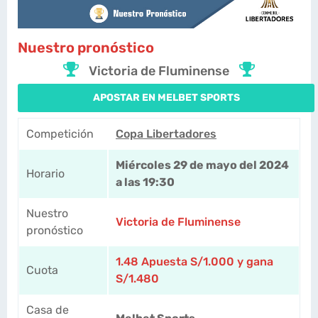
Nuestro pronóstico
Victoria de Fluminense
APOSTAR EN MELBET SPORTS
Competición
Copa Libertadores
Miércoles 29 de mayo del 2024
Horario
a las 19:30
Nuestro
Victoria de Fluminense
pronóstico
1.48 Apuesta S/1.000 y gana
Cuota
S/1.480
Casa de