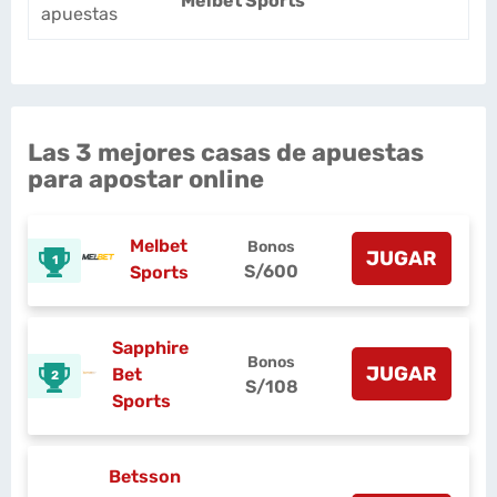
Melbet Sports
apuestas
Las 3 mejores casas de apuestas
para apostar online
Melbet
Bonos
JUGAR
1
S/600
Sports
Sapphire
Bonos
JUGAR
Bet
2
S/108
Sports
Betsson