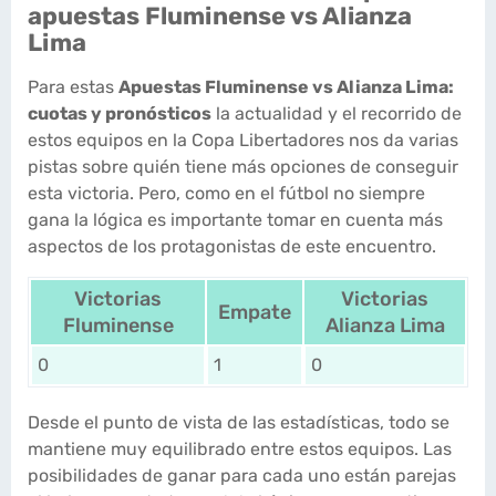
apuestas Fluminense vs Alianza
Lima
Para estas
Apuestas Fluminense vs Alianza Lima:
cuotas y pronósticos
la actualidad y el recorrido de
estos equipos en la Copa Libertadores nos da varias
pistas sobre quién tiene más opciones de conseguir
esta victoria. Pero, como en el fútbol no siempre
gana la lógica es importante tomar en cuenta más
aspectos de los protagonistas de este encuentro.
Victorias
Victorias
Empate
Fluminense
Alianza Lima
0
1
0
Desde el punto de vista de las estadísticas, todo se
mantiene muy equilibrado entre estos equipos. Las
posibilidades de ganar para cada uno están parejas