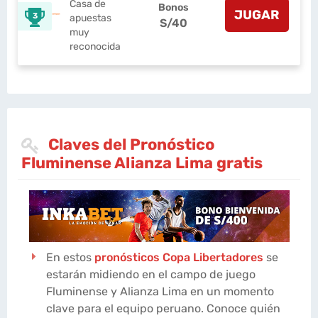
Casa de
Bonos
JUGAR
3
apuestas
S/40
muy
reconocida
Claves del Pronóstico
Fluminense Alianza Lima gratis
En estos
pronósticos Copa Libertadores
se
estarán midiendo en el campo de juego
Fluminense y Alianza Lima en un momento
clave para el equipo peruano. Conoce quién