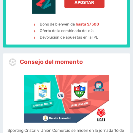
APOSTAR
Bono de bienvenida
hasta S/500
Oferta de la combinada del día
Devolución de apuestas en la IPL
Consejo del momento
Sporting Cristal y Unión Comercio se miden en la jornada 16 de