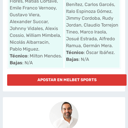
Flores, Matias Cortave,
Benítez, Carlos Garcés,
Emile Franco Vernooy,
Italo Espinoza Gómez,
Gustavo Viera,
Jimmy Cordoba, Rudy
Alexander Succar,
Jordan, Claudio Torrejon
Johnny Vidales, Alexis
Tineo, Marco Iraola,
Cossio, William Mimbela,
Josué Estrada, Alfredo
Nicolás Albarracin,
Ramua, Germán Mera.
Pablo Miguez.
Técnico
: Óscar Ibáñez.
Técnico
: Milton Mendes.
Bajas
: N/A
Bajas
: N/A
APOSTAR EN MELBET SPORTS