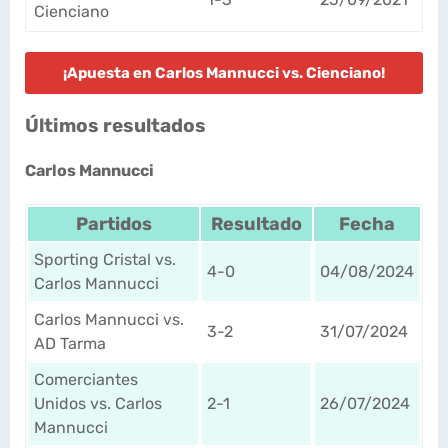
Cienciano
¡Apuesta en Carlos Mannucci vs. Cienciano!
Últimos resultados
Carlos Mannucci
Partidos
Resultado
Fecha
Sporting Cristal vs.
4-0
04/08/2024
Carlos Mannucci
Carlos Mannucci vs.
3-2
31/07/2024
AD Tarma
Comerciantes
Unidos vs. Carlos
2-1
26/07/2024
Mannucci