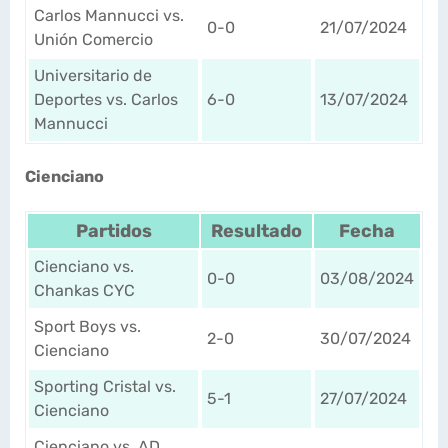
Carlos Mannucci vs.
0-0
21/07/2024
Unión Comercio
Universitario de
Deportes vs. Carlos
6-0
13/07/2024
Mannucci
Cienciano
Partidos
Resultado
Fecha
Cienciano vs.
0-0
03/08/2024
Chankas CYC
Sport Boys vs.
2-0
30/07/2024
Cienciano
Sporting Cristal vs.
5-1
27/07/2024
Cienciano
Cienciano vs. AD