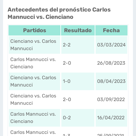
Antecedentes del pronóstico Carlos
Mannucci vs. Cienciano
Partidos
Resultado
Fecha
Cienciano vs. Carlos
2-2
03/03/2024
Mannucci
Carlos Mannucci vs.
2-0
26/08/2023
Cienciano
Cienciano vs. Carlos
1-0
08/04/2023
Mannucci
Cienciano vs. Carlos
2-0
03/09/2022
Mannucci
Carlos Mannucci vs.
0-2
16/04/2022
Cienciano
Carlos Mannucci vs.
1-3
25/09/2021