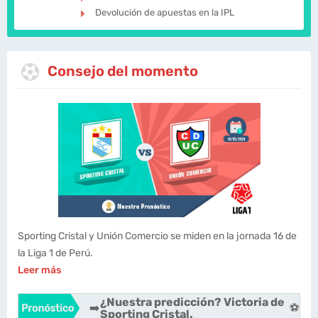
Devolución de apuestas en la IPL
Consejo del momento
Sporting Cristal y Unión Comercio se miden en la jornada 16 de
la Liga 1 de Perú.
Leer más
¿Nuestra predicción? Victoria de
➡️
⚽
Sporting Cristal.