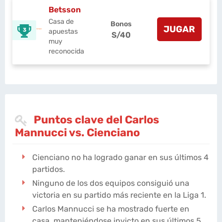
Betsson
Casa de
Bonos
JUGAR
3
apuestas
S/40
muy
reconocida
Puntos clave del Carlos
Mannucci vs. Cienciano
Cienciano no ha logrado ganar en sus últimos 4
partidos.
Ninguno de los dos equipos consiguió una
victoria en su partido más reciente en la Liga 1.
Carlos Mannucci se ha mostrado fuerte en
casa, manteniéndose invicto en sus últimos 5