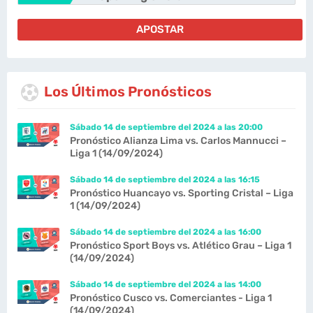
APOSTAR
Los Últimos Pronósticos
Sábado 14 de septiembre del 2024 a las 20:00
Pronóstico Alianza Lima vs. Carlos Mannucci –
Liga 1 (14/09/2024)
Sábado 14 de septiembre del 2024 a las 16:15
Pronóstico Huancayo vs. Sporting Cristal – Liga
1 (14/09/2024)
Sábado 14 de septiembre del 2024 a las 16:00
Pronóstico Sport Boys vs. Atlético Grau – Liga 1
(14/09/2024)
Sábado 14 de septiembre del 2024 a las 14:00
Pronóstico Cusco vs. Comerciantes - Liga 1
(14/09/2024)