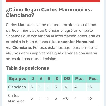
¿Cómo llegan Carlos Mannucci vs.
Cienciano?
Carlos Mannucci viene de una derrota en su último
partido, mientras que Cienciano logró un empate.
Sabemos que contar con la información adecuada es
crucial a la hora de hacer tus
apuestas Mannucci
vs. Cienciano
. Por eso, estamos aquí para ofrecerte
algunos datos importantes que deberías considerar
antes de tomar una decisión.
Tabla de posiciones
Equipos
J
V
E
D
DG
Pts.
Pos.
Cienciano
5
1
1
3
-6
4
15
Carlos
5
1
1
3
-10
4
16
Mannucci