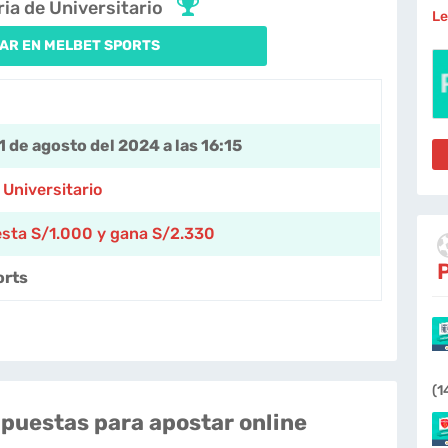
ria de Universitario
Le
AR EN MELBET SPORTS
 de agosto del 2024 a las 16:15
 Universitario
sta S/1.000 y gana S/2.330
orts
(1
apuestas para apostar online