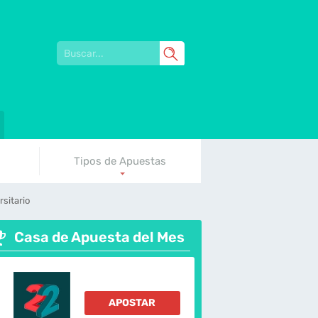
Tipos de Apuestas
sitario
Casa de Apuesta del Mes
APOSTAR