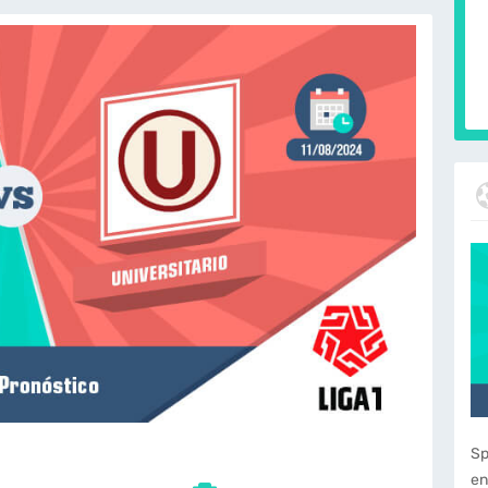
Sp
en