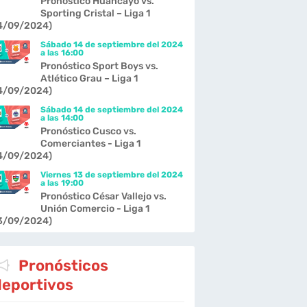
Pronóstico Huancayo vs.
Sporting Cristal – Liga 1
4/09/2024)
Sábado 14 de septiembre del 2024
a las 16:00
Pronóstico Sport Boys vs.
Atlético Grau – Liga 1
4/09/2024)
Sábado 14 de septiembre del 2024
a las 14:00
Pronóstico Cusco vs.
Comerciantes - Liga 1
4/09/2024)
Viernes 13 de septiembre del 2024
a las 19:00
Pronóstico César Vallejo vs.
Unión Comercio - Liga 1
3/09/2024)
Pronósticos
deportivos