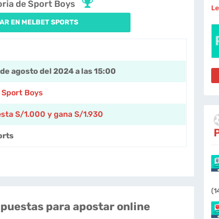
oria de Sport Boys
Le
AR EN MELBET SPORTS
de agosto del 2024 a las 15:00
e Sport Boys
esta S/1.000 y gana S/1.930
orts
(1
apuestas para apostar online