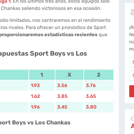
Liga 1
. En los últimos tres años, estos equipos solo
 Chankas saliendo victoriosos en esa ocasión.
sido limitados, nos centraremos en el rendimiento
ros rivales. Para ofrecer un pronóstico de Sport
¡R
proporcionaremos estadísticas recientes
que
Ne
no
me
apuestas Sport Boys vs Los
1
X
2
1.93
3.56
3.76
1.62
3.85
3.65
1.96
3.45
3.80
port Boys vs Los Chankas