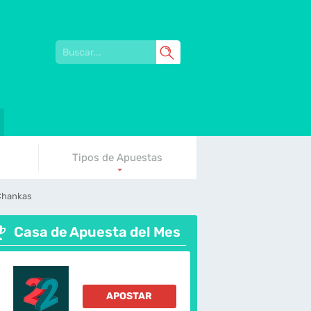
Tipos de Apuestas
 Chankas
Casa de Apuesta del Mes
APOSTAR