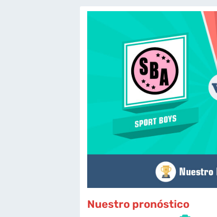
Nuestro pronóstico