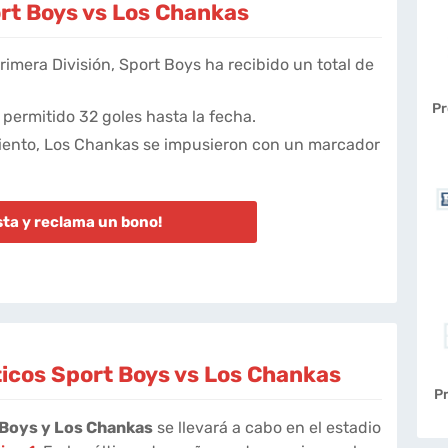
rt Boys vs Los Chankas
rimera División, Sport Boys ha recibido un total de
Pr
permitido 32 goles hasta la fecha.
iento, Los Chankas se impusieron con un marcador
ta y reclama un bono!
ticos Sport Boys vs Los Chankas
P
 Boys y Los Chankas
se llevará a cabo en el estadio