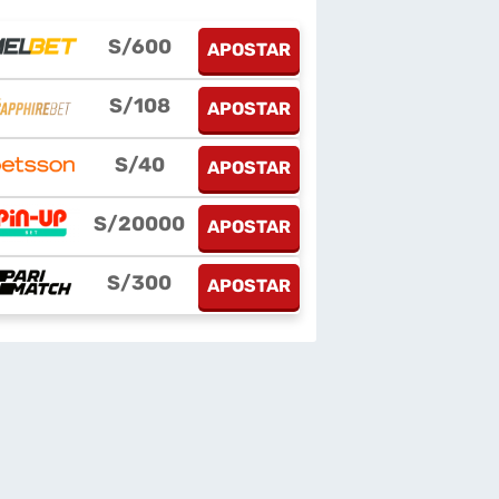
S/600
APOSTAR
S/108
APOSTAR
S/40
APOSTAR
S/20000
APOSTAR
S/300
APOSTAR