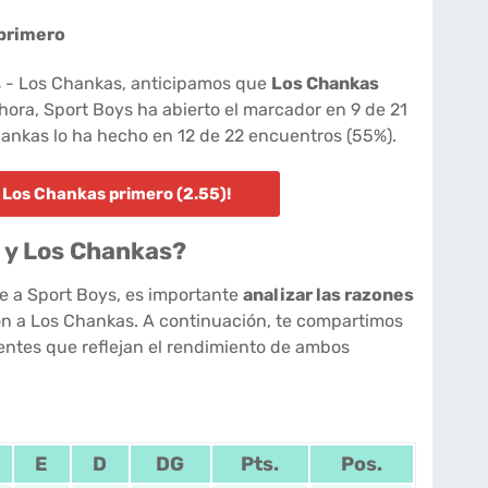
 primero
s - Los Chankas, anticipamos que
Los Chankas
ahora, Sport Boys ha abierto el marcador en 9 de 21
hankas lo ha hecho en 12 de 22 encuentros (55%).
 Los Chankas primero (2.55)!
 y Los Chankas?
e a Sport Boys, es importante
analizar las razones
ón a Los Chankas. A continuación, te compartimos
entes que reflejan el rendimiento de ambos
E
D
DG
Pts.
Pos.