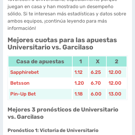
juegan en casa y han mostrado un desempeño
sólido. Si te interesan más estadísticas y datos sobre
ambos equipos, ¡continúa leyendo para más
información!
Mejores cuotas para las apuestas
Universitario vs. Garcilaso
Casa de apuestas
1
X
2
Sapphirebet
1.12
6.25
12.00
Betsson
1.20
6.70
12.00
Pin-Up Bet
1.18
6.00
13.00
Mejores 3 pronósticos de Universitario
vs. Garcilaso
Pronóstico 1: Victoria de Universitario