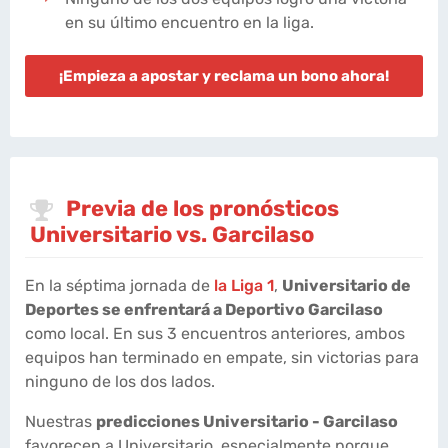
en su último encuentro en la liga.
¡Empieza a apostar y reclama un bono ahora!
Previa de los pronósticos
Universitario vs. Garcilaso
En la séptima jornada de
la Liga 1
,
Universitario de
Deportes se enfrentará a Deportivo Garcilaso
como local. En sus 3 encuentros anteriores, ambos
equipos han terminado en empate, sin victorias para
ninguno de los dos lados.
Nuestras
predicciones Universitario - Garcilaso
favorecen a Universitario, especialmente porque