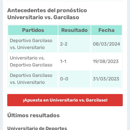
Antecedentes del pronóstico
Universitario vs. Garcilaso
Partidos
Resultado
Fecha
Deportivo Garcilaso
2-2
08/03/2024
vs. Universitario
Universitario vs.
1-1
19/08/2023
Deportivo Garcilaso
Deportivo Garcilaso
0-0
31/03/2023
vs. Universitario
¡Apuesta en Universitario vs. Garcilaso!
Últimos resultados
Universitario de Deportes