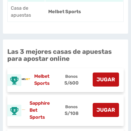
Casa de
Melbet Sports
apuestas
Las 3 mejores casas de apuestas
para apostar online
Melbet
Bonos
JUGAR
1
S/600
Sports
Sapphire
Bonos
JUGAR
Bet
2
S/108
Sports