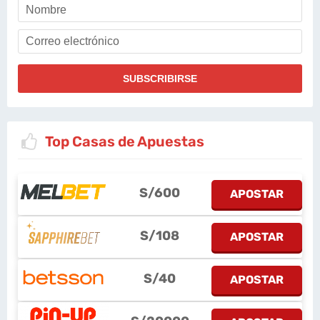
Top Casas de Apuestas
S/600
APOSTAR
S/108
APOSTAR
S/40
APOSTAR