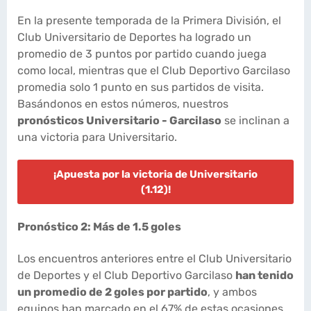
En la presente temporada de la Primera División, el
Club Universitario de Deportes ha logrado un
promedio de 3 puntos por partido cuando juega
como local, mientras que el Club Deportivo Garcilaso
promedia solo 1 punto en sus partidos de visita.
Basándonos en estos números, nuestros
pronósticos Universitario - Garcilaso
se inclinan a
una victoria para Universitario.
¡Apuesta por la victoria de Universitario
(1.12)!
Pronóstico 2: Más de 1.5 goles
Los encuentros anteriores entre el Club Universitario
de Deportes y el Club Deportivo Garcilaso
han tenido
un promedio de 2 goles por partido
, y ambos
equipos han marcado en el 67% de estas ocasiones.