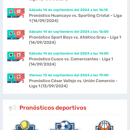
Sábado 14 de septiembre del 2024 a las 16:15
Pronóstico Huancayo vs. Sporting Cristal – Liga
1 (14/09/2024)
Sábado 14 de septiembre del 2024 a las 16:00
Pronóstico Sport Boys vs. Atlético Grau – Liga 1
(14/09/2024)
Sábado 14 de septiembre del 2024 a las 14:00
Pronóstico Cusco vs. Comerciantes - Liga 1
(14/09/2024)
Viernes 13 de septiembre del 2024 a las 19:00
Pronóstico César Vallejo vs. Unión Comercio -
Liga 1 (13/09/2024)
Pronósticos deportivos