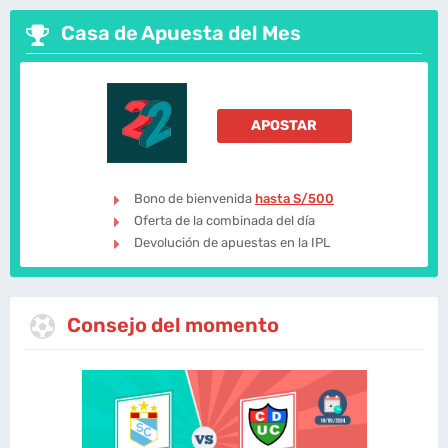
Casa de Apuesta del Mes
APOSTAR
Bono de bienvenida
hasta S/500
Oferta de la combinada del día
Devolución de apuestas en la IPL
Consejo del momento