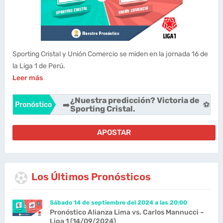
Sporting Cristal y Unión Comercio se miden en la jornada 16 de
la Liga 1 de Perú.
Leer más
¿Nuestra predicción? Victoria de
➡️
⚽
Sporting Cristal.
APOSTAR
Los Últimos Pronósticos
Sábado 14 de septiembre del 2024 a las 20:00
Pronóstico Alianza Lima vs. Carlos Mannucci –
Liga 1 (14/09/2024)