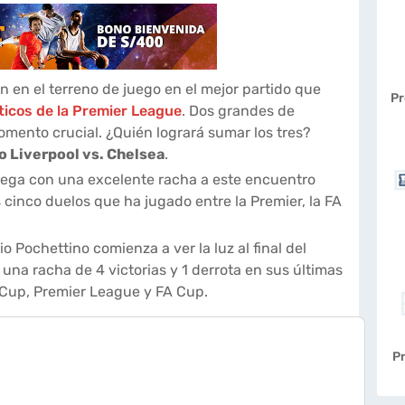
n en el terreno de juego en el mejor partido que
Pr
icos de la Premier League
. Dos grandes de
omento crucial. ¿Quién logrará sumar los tres?
o Liverpool vs. Chelsea
.
llega con una excelente racha a este encuentro
s cinco duelos que ha jugado entre la Premier, la FA
o Pochettino comienza a ver la luz al final del
 una racha de 4 victorias y 1 derrota en sus últimas
 Cup, Premier League y FA Cup.
P