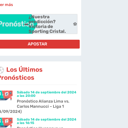
er más
¿Nuestra
predicción?
➡️
⚽
Victoria de
Sporting Cristal.
APOSTAR
Los Últimos
Pronósticos
Sábado 14 de septiembre del 2024
a las 20:00
Pronóstico Alianza Lima vs.
Carlos Mannucci – Liga 1
4/09/2024)
Sábado 14 de septiembre del 2024
a las 16:15