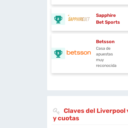
Sapphire
2
Bet Sports
Betsson
Casa de
3
apuestas
muy
reconocida
Claves del Liverpool 
y cuotas