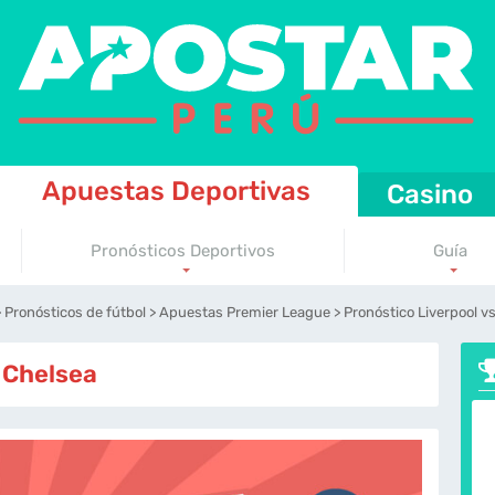
Apuestas Deportivas
Casino
Pronósticos Deportivos
Guía
Pronósticos de fútbol
Apuestas Premier League
Pronóstico Liverpool v
 Chelsea