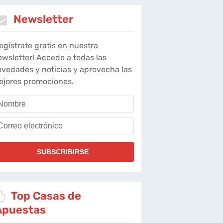
Newsletter
egístrate gratis en nuestra
wsletter! Accede a todas las
vedades y noticias y aprovecha las
jores promociones.
Top Casas de
Apuestas