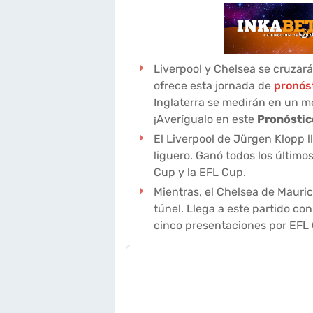
Liverpool y Chelsea se cruzará
ofrece esta jornada de
pronóst
Inglaterra se medirán en un m
¡Averígualo en este
Pronóstic
El Liverpool de Jürgen Klopp 
liguero. Ganó todos los último
Cup y la EFL Cup.
Mientras, el Chelsea de Maurici
túnel. Llega a este partido con
cinco presentaciones por EFL