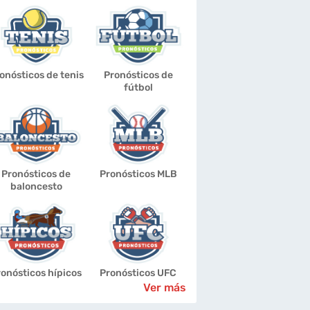
onósticos de tenis
Pronósticos de
fútbol
Pronósticos de
Pronósticos MLB
baloncesto
ronósticos hípicos
Pronósticos UFC
Ver más