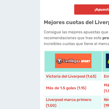
¡Apuest
Mejores cuotas del Liver
Consigue las mejores apuestas que 
recomendaciones que trae este
pro
increíbles cuotas que tiene el merc
Victoria del Liverpool (1.63)
Em
Má
Más de 1.5 goles (1.15)
(1.
Liverpool marca primero
Ni
(1.50)
(1