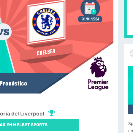
oria del Liverpool
Sp
AR EN MELBET SPORTS
en