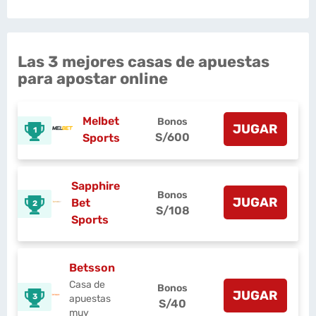
Las 3 mejores casas de apuestas
para apostar online
Melbet
Bonos
JUGAR
1
S/600
Sports
Sapphire
Bonos
JUGAR
Bet
2
S/108
Sports
Betsson
Casa de
Bonos
JUGAR
3
apuestas
S/40
muy