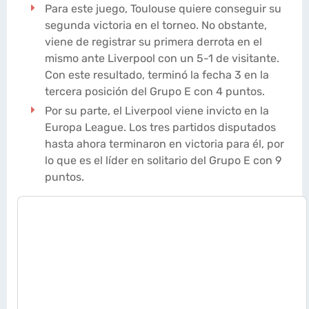
Para este juego, Toulouse quiere conseguir su
segunda victoria en el torneo. No obstante,
viene de registrar su primera derrota en el
mismo ante Liverpool con un 5-1 de visitante.
Con este resultado, terminó la fecha 3 en la
tercera posición del Grupo E con 4 puntos.
Por su parte, el Liverpool viene invicto en la
Europa League. Los tres partidos disputados
hasta ahora terminaron en victoria para él, por
lo que es el líder en solitario del Grupo E con 9
puntos.