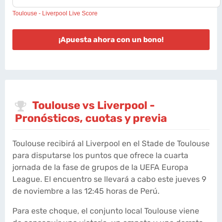
Toulouse - Liverpool Live Score
¡Apuesta ahora con un bono!
Toulouse vs Liverpool -
Pronósticos, cuotas y previa
Toulouse recibirá al Liverpool en el Stade de Toulouse
para disputarse los puntos que ofrece la cuarta
jornada de la fase de grupos de la UEFA Europa
League. El encuentro se llevará a cabo este jueves 9
de noviembre a las 12:45 horas de Perú.
Para este choque, el conjunto local Toulouse viene