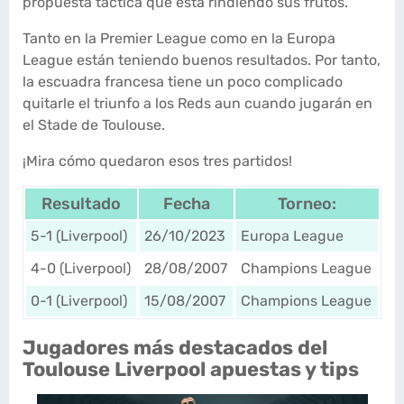
propuesta táctica que está rindiendo sus frutos.
Tanto en la Premier League como en la Europa
League están teniendo buenos resultados. Por tanto,
la escuadra francesa tiene un poco complicado
quitarle el triunfo a los Reds aun cuando jugarán en
el Stade de Toulouse.
¡Mira cómo quedaron esos tres partidos!
Resultado
Fecha
Torneo:
5-1 (Liverpool)
26/10/2023
Europa League
4-0 (Liverpool)
28/08/2007
Champions League
0-1 (Liverpool)
15/08/2007
Champions League
Jugadores más destacados del
Toulouse Liverpool apuestas y tips