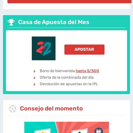
Casa de Apuesta del Mes
APOSTAR
Bono de bienvenida
hasta S/500
Oferta de la combinada del día
Devolución de apuestas en la IPL
Consejo del momento