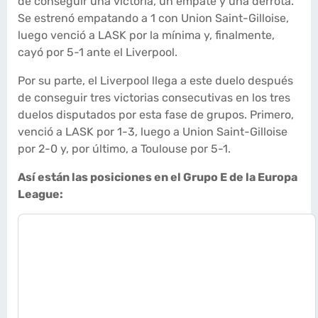
de conseguir una victoria, un empate y una derrota.
Se estrenó empatando a 1 con Union Saint-Gilloise,
luego venció a LASK por la mínima y, finalmente,
cayó por 5-1 ante el Liverpool.
Por su parte, el Liverpool llega a este duelo después
de conseguir tres victorias consecutivas en los tres
duelos disputados por esta fase de grupos. Primero,
venció a LASK por 1-3, luego a Union Saint-Gilloise
por 2-0 y, por último, a Toulouse por 5-1.
Así están las posiciones en el Grupo E de la Europa
League: