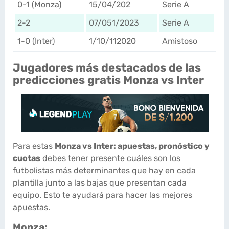
0-1 (Monza)
15/04/202
Serie A
2-2
07/051/2023
Serie A
1-0 (Inter)
1/10/112020
Amistoso
Jugadores más destacados de las
predicciones gratis Monza vs Inter
Para estas
Monza vs Inter: apuestas, pronóstico y
cuotas
debes tener presente cuáles son los
futbolistas más determinantes que hay en cada
plantilla junto a las bajas que presentan cada
equipo. Esto te ayudará para hacer las mejores
apuestas.
Monza: