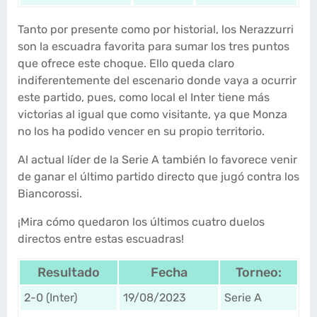
Tanto por presente como por historial, los Nerazzurri
son la escuadra favorita para sumar los tres puntos
que ofrece este choque. Ello queda claro
indiferentemente del escenario donde vaya a ocurrir
este partido, pues, como local el Inter tiene más
victorias al igual que como visitante, ya que Monza
no los ha podido vencer en su propio territorio.
Al actual líder de la Serie A también lo favorece venir
de ganar el último partido directo que jugó contra los
Biancorossi.
¡Mira cómo quedaron los últimos cuatro duelos
directos entre estas escuadras!
Resultado
Fecha
Torneo:
2-0 (Inter)
19/08/2023
Serie A