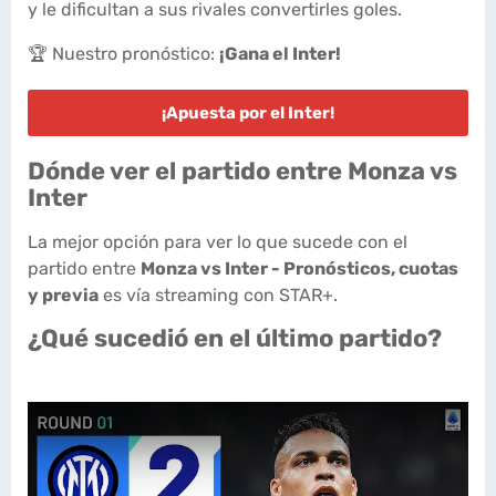
y le dificultan a sus rivales convertirles goles.
🏆 Nuestro pronóstico:
¡Gana el Inter!
¡Apuesta por el Inter!
Dónde ver el partido entre Monza vs
Inter
La mejor opción para ver lo que sucede con el
partido entre
Monza vs Inter - Pronósticos, cuotas
y previa
es vía streaming con STAR+.
¿Qué sucedió en el último partido?