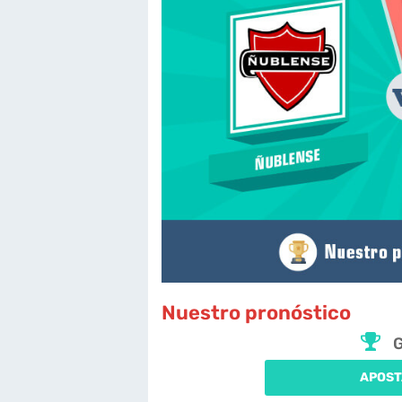
Nuestro pronóstico
APOST