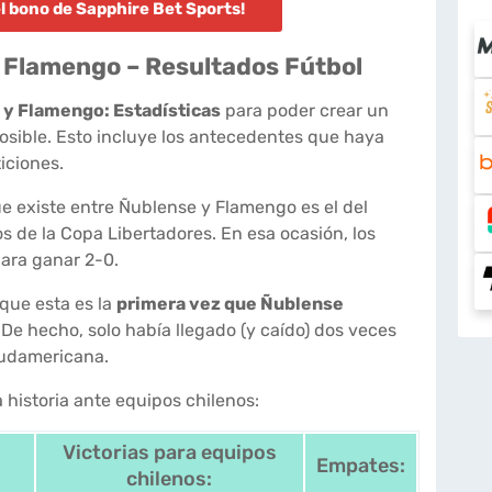
l bono de Sapphire Bet Sports!
s Flamengo – Resultados Fútbol
y Flamengo: Estadísticas
para poder crear un
osible. Esto incluye los antecedentes que haya
iciones.
e existe entre Ñublense y Flamengo es el del
s de la Copa Libertadores. En esa ocasión, los
para ganar 2-0.
que esta es la
primera vez que Ñublense
 De hecho, solo había llegado (y caído) dos veces
Sudamericana.
historia ante equipos chilenos:
Victorias para equipos
Empates:
chilenos: