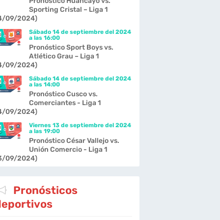
Pronóstico Huancayo vs.
Sporting Cristal – Liga 1
4/09/2024)
Sábado 14 de septiembre del 2024
a las 16:00
Pronóstico Sport Boys vs.
Atlético Grau – Liga 1
4/09/2024)
Sábado 14 de septiembre del 2024
a las 14:00
Pronóstico Cusco vs.
Comerciantes - Liga 1
4/09/2024)
Viernes 13 de septiembre del 2024
a las 19:00
Pronóstico César Vallejo vs.
Unión Comercio - Liga 1
3/09/2024)
Pronósticos
deportivos