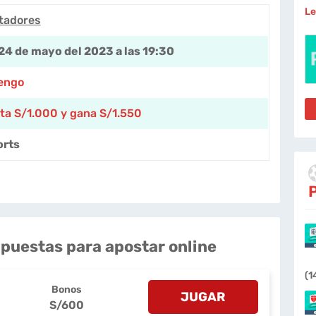
Le
tadores
24 de mayo del 2023 a las 19:30
engo
ta S/1.000 y gana S/1.550
orts
apuestas para apostar online
(1
Bonos
JUGAR
S/600