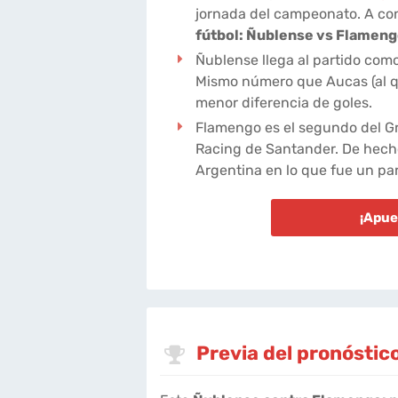
jornada del campeonato. A co
fútbol: Ñublense vs Flamen
Ñublense llega al partido como
Mismo número que Aucas (al qu
menor diferencia de goles.
Flamengo es el segundo del Gr
Racing de Santander. De hecho
Argentina en lo que fue un par
¡Apue
Previa del pronóstic