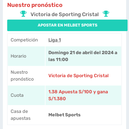
Nuestro pronóstico
Victoria de Sporting Cristal
APOSTAR EN MELBET SPORTS
Competición
Liga 1
Domingo 21 de abril del 2024 a
Horario
las 11:00
Nuestro
Victoria de Sporting Cristal
pronóstico
1.38 Apuesta S/100 y gana
Cuota
S/1.380
Casa de
Melbet Sports
apuestas