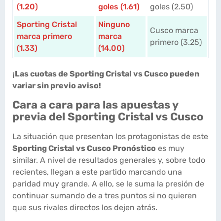
(1.20)
goles (1.61)
goles (2.50)
Sporting Cristal
Ninguno
Cusco marca
marca primero
marca
primero (3.25)
(1.33)
(14.00)
¡Las cuotas de Sporting Cristal vs Cusco pueden
variar sin previo aviso!
Cara a cara para las apuestas y
previa del Sporting Cristal vs Cusco
La situación que presentan los protagonistas de este
Sporting Cristal vs Cusco Pronóstico
es muy
similar. A nivel de resultados generales y, sobre todo
recientes, llegan a este partido marcando una
paridad muy grande. A ello, se le suma la presión de
continuar sumando de a tres puntos si no quieren
que sus rivales directos los dejen atrás.