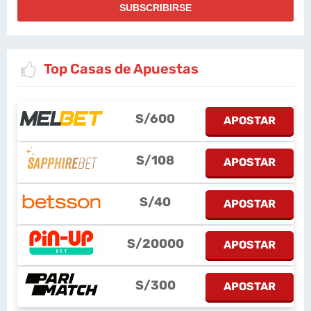
Top Casas de Apuestas
S/600
APOSTAR
S/108
APOSTAR
S/40
APOSTAR
S/20000
APOSTAR
S/300
APOSTAR