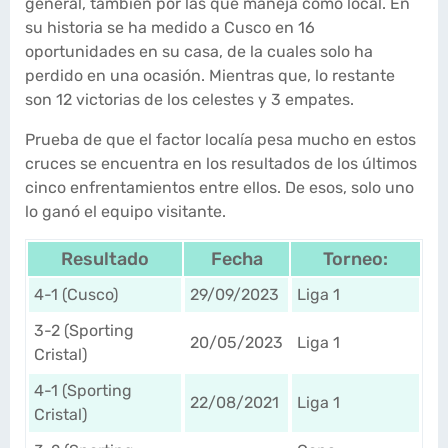
general, también por las que maneja como local. En
su historia se ha medido a Cusco en 16
oportunidades en su casa, de la cuales solo ha
perdido en una ocasión. Mientras que, lo restante
son 12 victorias de los celestes y 3 empates.
Prueba de que el factor localía pesa mucho en estos
cruces se encuentra en los resultados de los últimos
cinco enfrentamientos entre ellos. De esos, solo uno
lo ganó el equipo visitante.
Resultado
Fecha
Torneo:
4-1 (Cusco)
29/09/2023
Liga 1
3-2 (Sporting
20/05/2023
Liga 1
Cristal)
4-1 (Sporting
22/08/2021
Liga 1
Cristal)