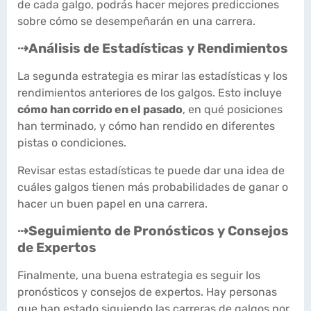
de cada galgo, podrás hacer mejores predicciones
sobre cómo se desempeñarán en una carrera.
⇢Análisis de Estadísticas y Rendimientos
La segunda estrategia es mirar las estadísticas y los
rendimientos anteriores de los galgos. Esto incluye
cómo han corrido en el pasado
, en qué posiciones
han terminado, y cómo han rendido en diferentes
pistas o condiciones.
Revisar estas estadísticas te puede dar una idea de
cuáles galgos tienen más probabilidades de ganar o
hacer un buen papel en una carrera.
⇢Seguimiento de Pronósticos y Consejos
de Expertos
Finalmente, una buena estrategia es seguir los
pronósticos y consejos de expertos. Hay personas
que han estado siguiendo las carreras de galgos por