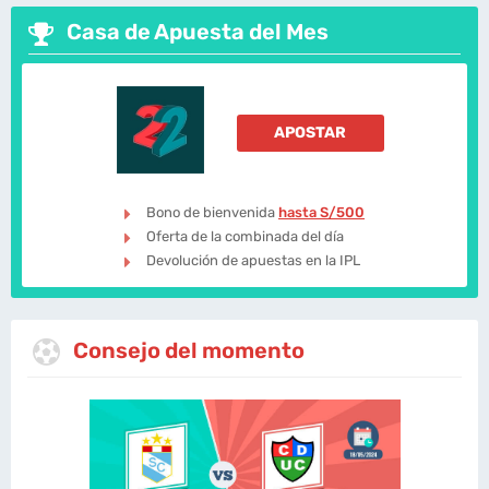
Casa de Apuesta del Mes
APOSTAR
Bono de bienvenida
hasta S/500
Oferta de la combinada del día
Devolución de apuestas en la IPL
Consejo del momento