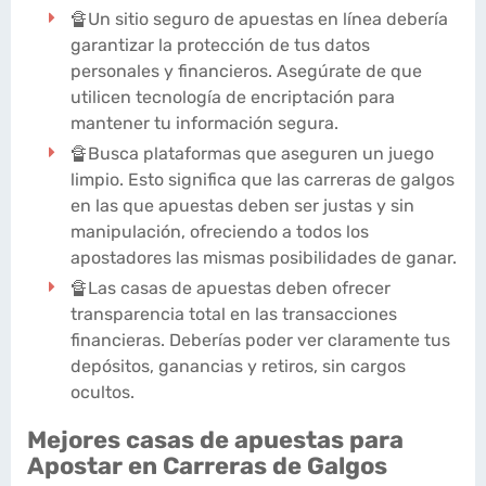
🔏Un sitio seguro de apuestas en línea debería
garantizar la protección de tus datos
personales y financieros. Asegúrate de que
utilicen tecnología de encriptación para
mantener tu información segura.
🔏Busca plataformas que aseguren un juego
limpio. Esto significa que las carreras de galgos
en las que apuestas deben ser justas y sin
manipulación, ofreciendo a todos los
apostadores las mismas posibilidades de ganar.
🔏Las casas de apuestas deben ofrecer
transparencia total en las transacciones
financieras. Deberías poder ver claramente tus
depósitos, ganancias y retiros, sin cargos
ocultos.
Mejores casas de apuestas para
Apostar en Carreras de Galgos