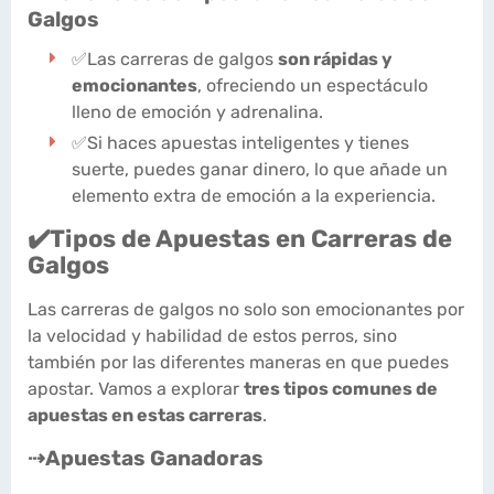
Galgos
✅Las carreras de galgos
son rápidas y
emocionantes
, ofreciendo un espectáculo
lleno de emoción y adrenalina.
✅Si haces apuestas inteligentes y tienes
suerte, puedes ganar dinero, lo que añade un
elemento extra de emoción a la experiencia.
✔️Tipos de Apuestas en Carreras de
Galgos
Las carreras de galgos no solo son emocionantes por
la velocidad y habilidad de estos perros, sino
también por las diferentes maneras en que puedes
apostar. Vamos a explorar
tres tipos comunes de
apuestas en estas carreras
.
⇢Apuestas Ganadoras