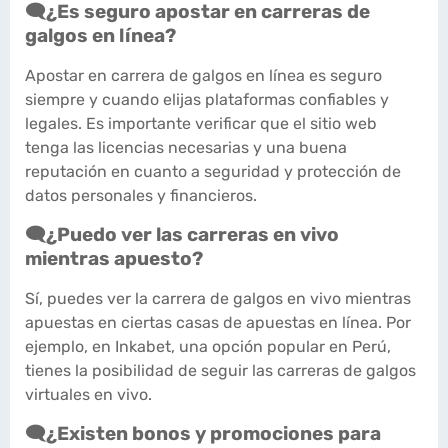
🗨️¿Es seguro apostar en carreras de
galgos en línea?
Apostar en carrera de galgos en línea es seguro
siempre y cuando elijas plataformas confiables y
legales. Es importante verificar que el sitio web
tenga las licencias necesarias y una buena
reputación en cuanto a seguridad y protección de
datos personales y financieros.
🗨️¿Puedo ver las carreras en vivo
mientras apuesto?
Sí, puedes ver la carrera de galgos en vivo mientras
apuestas en ciertas casas de apuestas en línea. Por
ejemplo, en Inkabet, una opción popular en Perú,
tienes la posibilidad de seguir las carreras de galgos
virtuales en vivo.
🗨️¿Existen bonos y promociones para