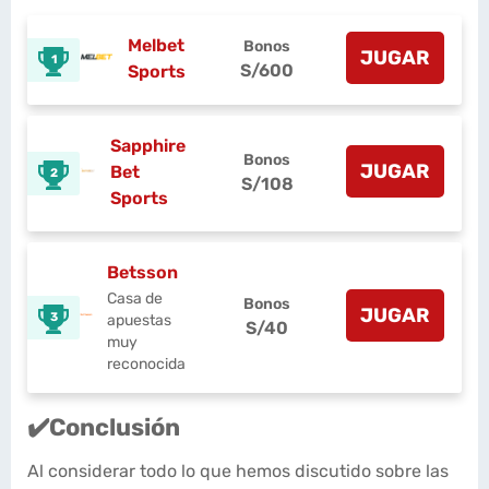
Melbet
Bonos
JUGAR
1
S/600
Sports
Sapphire
Bonos
JUGAR
Bet
2
S/108
Sports
Betsson
Casa de
Bonos
JUGAR
3
apuestas
S/40
muy
reconocida
✔️Conclusión
Al considerar todo lo que hemos discutido sobre las