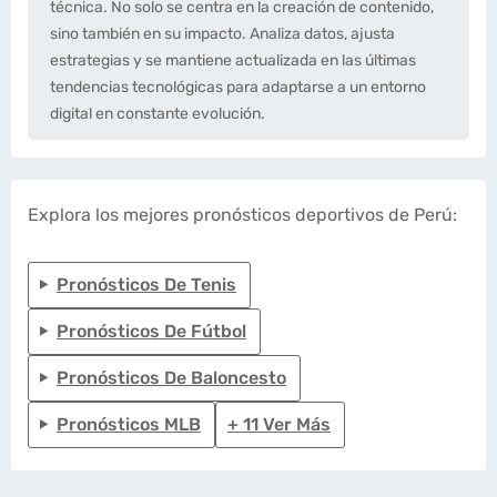
técnica. No solo se centra en la creación de contenido,
sino también en su impacto. Analiza datos, ajusta
estrategias y se mantiene actualizada en las últimas
tendencias tecnológicas para adaptarse a un entorno
digital en constante evolución.
Explora los mejores pronósticos deportivos de Perú:
Pronósticos De Tenis
Pronósticos De Fútbol
Pronósticos De Baloncesto
Pronósticos MLB
+ 11 Ver Más