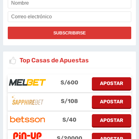
Top Casas de Apuestas
S/600
APOSTAR
S/108
APOSTAR
S/40
APOSTAR
S/20000
APOSTAR