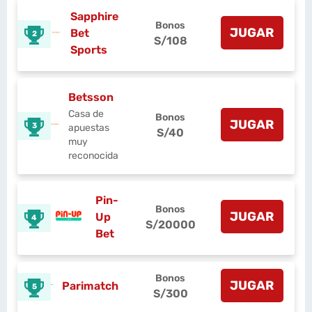
Sapphire
Bonos
JUGAR
Bet
2
S/108
Sports
Betsson
Casa de
Bonos
JUGAR
3
apuestas
S/40
muy
reconocida
Pin-
Bonos
JUGAR
Up
4
S/20000
Bet
Bonos
JUGAR
Parimatch
5
S/300