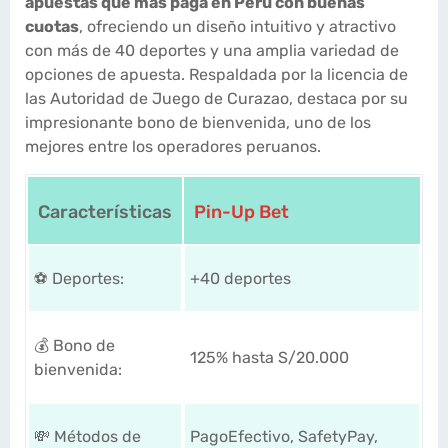
apuestas que más paga en Perú con buenas
cuotas
, ofreciendo un diseño intuitivo y atractivo
con más de 40 deportes y una amplia variedad de
opciones de apuesta. Respaldada por la licencia de
las Autoridad de Juego de Curazao, destaca por su
impresionante bono de bienvenida, uno de los
mejores entre los operadores peruanos.
Características
Pin-Up Bet
⚽ Deportes:
+40 deportes
💰 Bono de
125% hasta S/20.000
bienvenida:
💸 Métodos de
PagoEfectivo, SafetyPay,