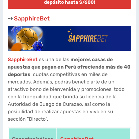
depósito hasta S/600!
⇢
SapphireBet
SapphireBet
es una de las
mejores casas de
apuestas que pagan en Perú ofreciendo más de 40
deportes
, cuotas competitivas en miles de
mercados. Además, podrás beneficiarte de un
atractivo bono de bienvenida y promociones, todo
con la tranquilidad que brinda su licencia de la
Autoridad de Juego de Curazao, así como la
posibilidad de realizar apuestas en vivo en su
sección "Directo".