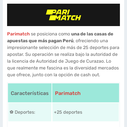
Parimatch
se posiciona como
una de las casas de
apuestas que más pagan Perú
, ofreciendo una
impresionante selección de más de 25 deportes para
apostar. Su operación se realiza bajo la autoridad de
la licencia de Autoridad de Juego de Curazao. Lo
que realmente me fascina es la diversidad mercados
que ofrece, junto con la opción de cash out.
Características
Parimatch
⚽ Deportes:
+25 deportes