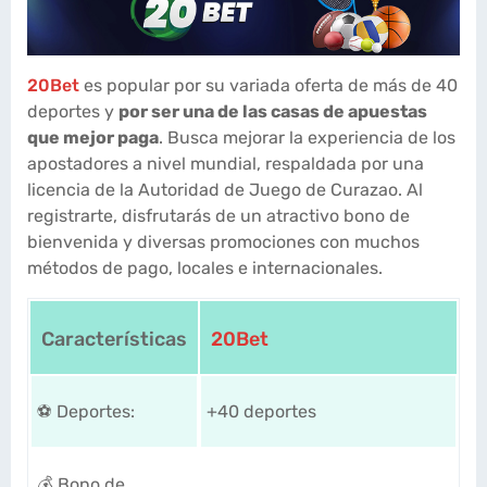
20Bet
es popular por su variada oferta de más de 40
deportes y
por ser una de las casas de apuestas
que mejor paga
. Busca mejorar la experiencia de los
apostadores a nivel mundial, respaldada por una
licencia de la Autoridad de Juego de Curazao. Al
registrarte, disfrutarás de un atractivo bono de
bienvenida y diversas promociones con muchos
métodos de pago, locales e internacionales.
Características
20Bet
⚽ Deportes:
+40 deportes
💰 Bono de