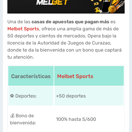
Una de las
casas de apuestas que pagan más
es
Melbet Sports
, ofrece una amplia gama de más de
50 deportes y cientos de mercados. Opera bajo la
licencia de la Autoridad de Juegos de Curazao,
donde te da la bienvenida con un bono que captará
tu atención.
Características
Melbet Sports
⚽ Deportes:
+50 deportes
💰 Bono de
100% hasta S/600
bienvenida: