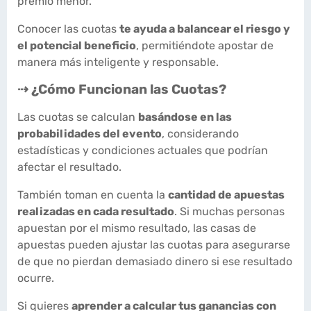
premio menor.
Conocer las cuotas
te ayuda a balancear el riesgo y
el potencial beneficio
, permitiéndote apostar de
manera más inteligente y responsable.
⇢ ¿Cómo Funcionan las Cuotas?
Las cuotas se calculan
basándose en las
probabilidades del evento
, considerando
estadísticas y condiciones actuales que podrían
afectar el resultado.
También toman en cuenta la
cantidad de apuestas
realizadas en cada resultado
. Si muchas personas
apuestan por el mismo resultado, las casas de
apuestas pueden ajustar las cuotas para asegurarse
de que no pierdan demasiado dinero si ese resultado
ocurre.
Si quieres
aprender a calcular tus ganancias con