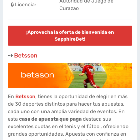
Autoridad de Juego de
🔒 Licencia:
Curazao
¡Aprovecha la oferta de bienvenida en
SapphireBet!
⇢
Betsson
En
Betsson
, tienes la oportunidad de elegir en más
de 30 deportes distintos para hacer tus apuestas,
cada uno con una amplia variedad de eventos. En
esta
casa de apuesta que paga
destaca sus
excelentes cuotas en el tenis y el fútbol, ofreciendo
grandes oportunidades. Apuesta con confianza en