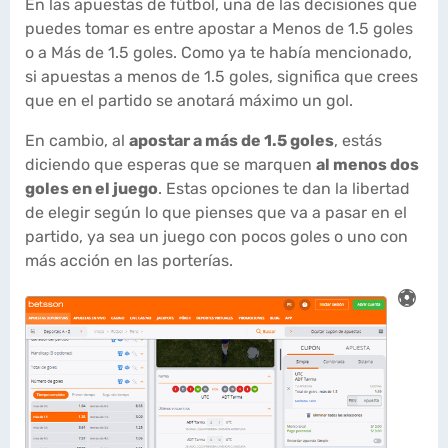
En las apuestas de fútbol, una de las decisiones que
puedes tomar es entre apostar a Menos de 1.5 goles
o a Más de 1.5 goles. Como ya te había mencionado,
si apuestas a menos de 1.5 goles, significa que crees
que en el partido se anotará máximo un gol.
En cambio, al
apostar a más de 1.5 goles
, estás
diciendo que esperas que se marquen
al menos dos
goles en el juego
. Estas opciones te dan la libertad
de elegir según lo que pienses que va a pasar en el
partido, ya sea un juego con pocos goles o uno con
más acción en las porterías.
⚽