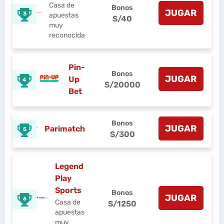
Casa de
Bonos
JUGAR
3
apuestas
S/40
muy
reconocida
Pin-
Bonos
JUGAR
Up
4
S/20000
Bet
Bonos
JUGAR
Parimatch
5
S/300
Legend
Play
Sports
Bonos
JUGAR
6
Casa de
S/1250
apuestas
muy