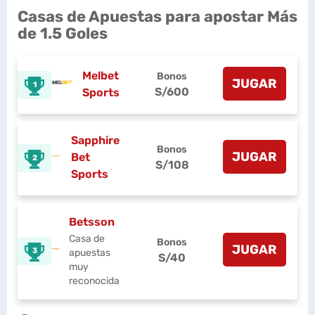
Casas de Apuestas para apostar Más
de 1.5 Goles
Melbet
Bonos
JUGAR
1
S/600
Sports
Sapphire
Bonos
JUGAR
Bet
2
S/108
Sports
Betsson
Casa de
Bonos
JUGAR
3
apuestas
S/40
muy
reconocida