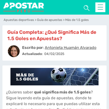
☰
Apuestas deportivas
Guía de apuestas
Más de 1.5 goles
Guía Completa: ¿Qué Significa Más de
1.5 Goles en Apuestas?
Escrito por
:
Antonieta Huamán Alvarado
Actualizado
:
04/02/2025
¿Quieres saber
qué significa más de 1.5 goles
?
Sigue leyendo esta guía de apuestas, donde te
explicaré lo necesario para que puedas utilizar esta