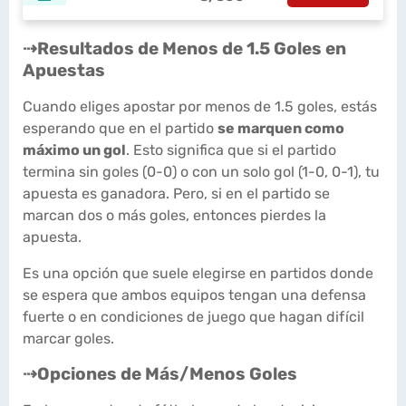
⇢Resultados de Menos de 1.5 Goles en
Apuestas
Cuando eliges apostar por menos de 1.5 goles, estás
esperando que en el partido
se marquen como
máximo un gol
. Esto significa que si el partido
termina sin goles (0-0) o con un solo gol (1-0, 0-1), tu
apuesta es ganadora. Pero, si en el partido se
marcan dos o más goles, entonces pierdes la
apuesta.
Es una opción que suele elegirse en partidos donde
se espera que ambos equipos tengan una defensa
fuerte o en condiciones de juego que hagan difícil
marcar goles.
⇢Opciones de Más/Menos Goles