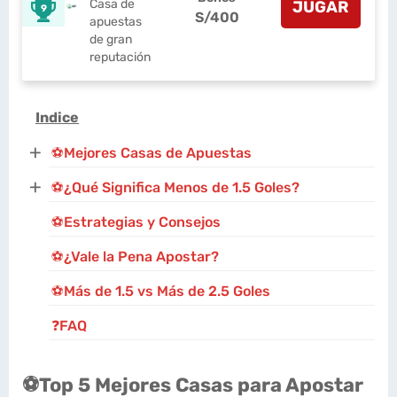
Casa de
JUGAR
9
S/400
apuestas
de gran
reputación
Indice
+
⚽Mejores Casas de Apuestas
+
⚽¿Qué Significa Menos de 1.5 Goles?
⚽Estrategias y Consejos
⚽¿Vale la Pena Apostar?
⚽Más de 1.5 vs Más de 2.5 Goles
❓FAQ
⚽Top 5 Mejores Casas para Apostar