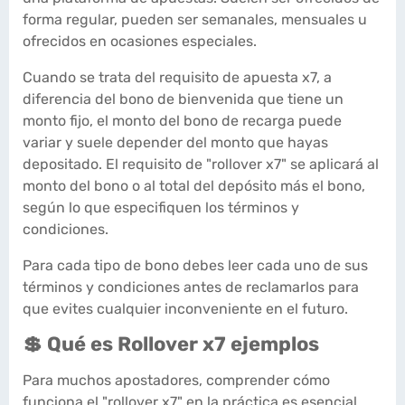
forma regular, pueden ser semanales, mensuales u
ofrecidos en ocasiones especiales.
Cuando se trata del requisito de apuesta x7, a
diferencia del bono de bienvenida que tiene un
monto fijo, el monto del bono de recarga puede
variar y suele depender del monto que hayas
depositado. El requisito de "rollover x7" se aplicará al
monto del bono o al total del depósito más el bono,
según lo que especifiquen los términos y
condiciones.
Para cada tipo de bono debes leer cada uno de sus
términos y condiciones antes de reclamarlos para
que evites cualquier inconveniente en el futuro.
💲 Qué es Rollover x7 ejemplos
Para muchos apostadores, comprender cómo
funciona el "rollover x7" en la práctica es esencial