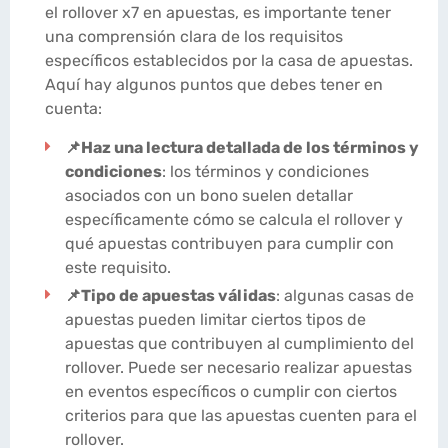
el rollover x7 en apuestas, es importante tener
una comprensión clara de los requisitos
específicos establecidos por la casa de apuestas.
Aquí hay algunos puntos que debes tener en
cuenta:
📌Haz una lectura detallada de los términos y
condiciones
: los términos y condiciones
asociados con un bono suelen detallar
específicamente cómo se calcula el rollover y
qué apuestas contribuyen para cumplir con
este requisito.
📌Tipo de apuestas válidas
: algunas casas de
apuestas pueden limitar ciertos tipos de
apuestas que contribuyen al cumplimiento del
rollover. Puede ser necesario realizar apuestas
en eventos específicos o cumplir con ciertos
criterios para que las apuestas cuenten para el
rollover.