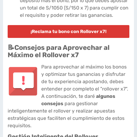
depósito más el bono, por lo que debes apostar
un total de S/1050 (S/150 x 7) para cumplir con
el requisito y poder retirar las ganancias.
¡Reclama tu bono con Rollover x7!
📝Consejos para Aprovechar al
Máximo el Rollover x7
Para aprovechar al máximo los bonos
y optimizar tus ganancias y disfrutar
de tu experiencia apostando, debes
entender por completo el "rollover x7".
A continuación, te daré
algunos
consejos
para gestionar
inteligentemente el rollover y realizar apuestas
estratégicas que faciliten el cumplimiento de estos
requisitos.
Gestión Inteligente del Rollover