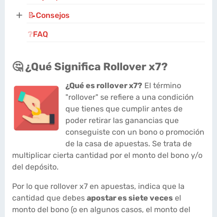
+
📝Consejos
❔FAQ
🤔 ¿Qué Significa Rollover x7?
¿Qué es rollover x7?
El término
"rollover" se refiere a una condición
que tienes que cumplir antes de
poder retirar las ganancias que
conseguiste con un bono o promoción
de la casa de apuestas. Se trata de
multiplicar cierta cantidad por el monto del bono y/o
del depósito.
Por lo que rollover x7 en apuestas, indica que la
cantidad que debes
apostar es siete veces
el
monto del bono (o en algunos casos, el monto del