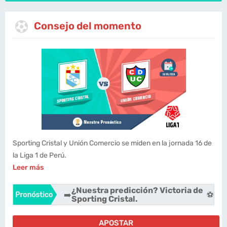
Consejo del momento
Sporting Cristal y Unión Comercio se miden en la jornada 16 de
la Liga 1 de Perú.
Leer más
¿Nuestra predicción? Victoria de
➡️
⚽
Sporting Cristal.
APOSTAR