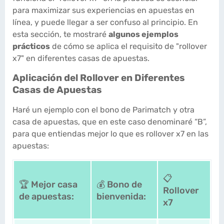
para maximizar sus experiencias en apuestas en
línea, y puede llegar a ser confuso al principio. En
esta sección, te mostraré
algunos ejemplos
prácticos
de cómo se aplica el requisito de "rollover
x7" en diferentes casas de apuestas.
Aplicación del Rollover en Diferentes
Casas de Apuestas
Haré un ejemplo con el bono de Parimatch y otra
casa de apuestas, que en este caso denominaré “B”,
para que entiendas mejor lo que es rollover x7 en las
apuestas:
📋
🏆 Mejor casa
💰 Bono de
Rollover
de apuestas:
bienvenida:
x7