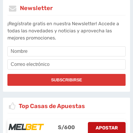
Newsletter
¡Regístrate gratis en nuestra Newsletter! Accede a
todas las novedades y noticias y aprovecha las
mejores promociones.
Top Casas de Apuestas
S/600
APOSTAR