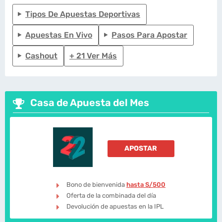
Tipos De Apuestas Deportivas
Apuestas En Vivo
Pasos Para Apostar
Cashout
+ 21 Ver Más
Casa de Apuesta del Mes
APOSTAR
Bono de bienvenida
hasta S/500
Oferta de la combinada del día
Devolución de apuestas en la IPL